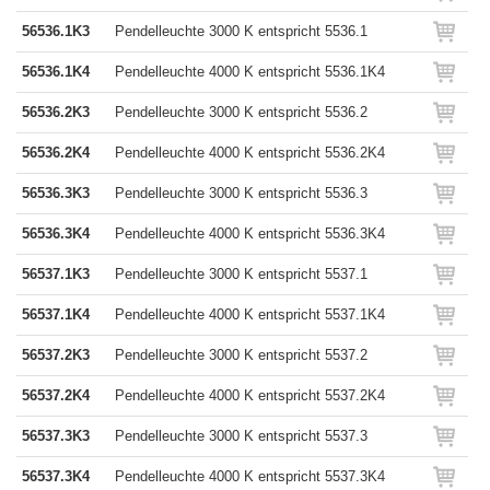
56536.1K3
Pendelleuchte 3000 K entspricht 5536.1
56536.1K4
Pendelleuchte 4000 K entspricht 5536.1K4
56536.2K3
Pendelleuchte 3000 K entspricht 5536.2
56536.2K4
Pendelleuchte 4000 K entspricht 5536.2K4
56536.3K3
Pendelleuchte 3000 K entspricht 5536.3
56536.3K4
Pendelleuchte 4000 K entspricht 5536.3K4
56537.1K3
Pendelleuchte 3000 K entspricht 5537.1
56537.1K4
Pendelleuchte 4000 K entspricht 5537.1K4
56537.2K3
Pendelleuchte 3000 K entspricht 5537.2
56537.2K4
Pendelleuchte 4000 K entspricht 5537.2K4
56537.3K3
Pendelleuchte 3000 K entspricht 5537.3
56537.3K4
Pendelleuchte 4000 K entspricht 5537.3K4