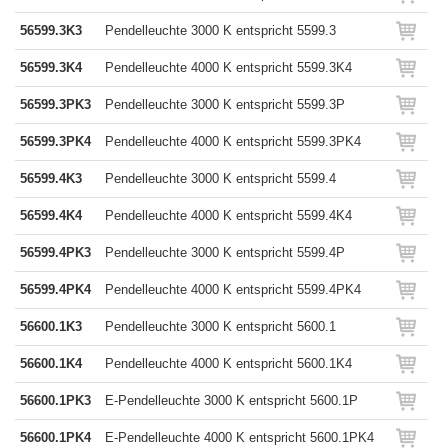
56599.3K3
Pendelleuchte 3000 K entspricht 5599.3
56599.3K4
Pendelleuchte 4000 K entspricht 5599.3K4
56599.3PK3
Pendelleuchte 3000 K entspricht 5599.3P
56599.3PK4
Pendelleuchte 4000 K entspricht 5599.3PK4
56599.4K3
Pendelleuchte 3000 K entspricht 5599.4
56599.4K4
Pendelleuchte 4000 K entspricht 5599.4K4
56599.4PK3
Pendelleuchte 3000 K entspricht 5599.4P
56599.4PK4
Pendelleuchte 4000 K entspricht 5599.4PK4
56600.1K3
Pendelleuchte 3000 K entspricht 5600.1
56600.1K4
Pendelleuchte 4000 K entspricht 5600.1K4
56600.1PK3
E-Pendelleuchte 3000 K entspricht 5600.1P
56600.1PK4
E-Pendelleuchte 4000 K entspricht 5600.1PK4