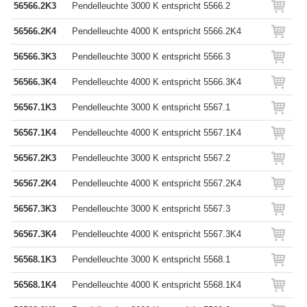
56566.2K3
Pendelleuchte 3000 K entspricht 5566.2
56566.2K4
Pendelleuchte 4000 K entspricht 5566.2K4
56566.3K3
Pendelleuchte 3000 K entspricht 5566.3
56566.3K4
Pendelleuchte 4000 K entspricht 5566.3K4
56567.1K3
Pendelleuchte 3000 K entspricht 5567.1
56567.1K4
Pendelleuchte 4000 K entspricht 5567.1K4
56567.2K3
Pendelleuchte 3000 K entspricht 5567.2
56567.2K4
Pendelleuchte 4000 K entspricht 5567.2K4
56567.3K3
Pendelleuchte 3000 K entspricht 5567.3
56567.3K4
Pendelleuchte 4000 K entspricht 5567.3K4
56568.1K3
Pendelleuchte 3000 K entspricht 5568.1
56568.1K4
Pendelleuchte 4000 K entspricht 5568.1K4