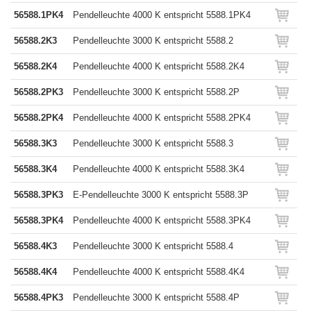
56588.1PK4
Pendelleuchte 4000 K entspricht 5588.1PK4
56588.2K3
Pendelleuchte 3000 K entspricht 5588.2
56588.2K4
Pendelleuchte 4000 K entspricht 5588.2K4
56588.2PK3
Pendelleuchte 3000 K entspricht 5588.2P
56588.2PK4
Pendelleuchte 4000 K entspricht 5588.2PK4
56588.3K3
Pendelleuchte 3000 K entspricht 5588.3
56588.3K4
Pendelleuchte 4000 K entspricht 5588.3K4
56588.3PK3
E-Pendelleuchte 3000 K entspricht 5588.3P
56588.3PK4
Pendelleuchte 4000 K entspricht 5588.3PK4
56588.4K3
Pendelleuchte 3000 K entspricht 5588.4
56588.4K4
Pendelleuchte 4000 K entspricht 5588.4K4
56588.4PK3
Pendelleuchte 3000 K entspricht 5588.4P