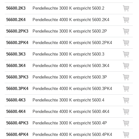
56600.2K3
Pendelleuchte 3000 K entspricht 5600.2
56600.2K4
Pendelleuchte 4000 K entspricht 5600.2K4
56600.2PK3
Pendelleuchte 3000 K entspricht 5600.2P
56600.2PK4
Pendelleuchte 4000 K entspricht 5600.2PK4
56600.3K3
Pendelleuchte 3000 K entspricht 5600.3
56600.3K4
Pendelleuchte 4000 K entspricht 5600.3K4
56600.3PK3
Pendelleuchte 3000 K entspricht 5600.3P
56600.3PK4
Pendelleuchte 4000 K entspricht 5600.3PK4
56600.4K3
Pendelleuchte 3000 K entspricht 5600.4
56600.4K4
Pendelleuchte 4000 K entspricht 5600.4K4
56600.4PK3
Pendelleuchte 3000 K entspricht 5600.4P
56600.4PK4
Pendelleuchte 4000 K entspricht 5600.4PK4