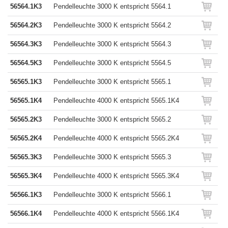
56564.1K3
Pendelleuchte 3000 K entspricht 5564.1
56564.2K3
Pendelleuchte 3000 K entspricht 5564.2
56564.3K3
Pendelleuchte 3000 K entspricht 5564.3
56564.5K3
Pendelleuchte 3000 K entspricht 5564.5
56565.1K3
Pendelleuchte 3000 K entspricht 5565.1
56565.1K4
Pendelleuchte 4000 K entspricht 5565.1K4
56565.2K3
Pendelleuchte 3000 K entspricht 5565.2
56565.2K4
Pendelleuchte 4000 K entspricht 5565.2K4
56565.3K3
Pendelleuchte 3000 K entspricht 5565.3
56565.3K4
Pendelleuchte 4000 K entspricht 5565.3K4
56566.1K3
Pendelleuchte 3000 K entspricht 5566.1
56566.1K4
Pendelleuchte 4000 K entspricht 5566.1K4