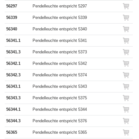
56297
Pendelleuchte entspricht 5297
56339
Pendelleuchte entspricht 5339
56340
Pendelleuchte entspricht 5340
56341.1
Pendelleuchte entspricht 5341
56341.3
Pendelleuchte entspricht 5373
56342.1
Pendelleuchte entspricht 5342
56342.3
Pendelleuchte entspricht 5374
56343.1
Pendelleuchte entspricht 5343
56343.3
Pendelleuchte entspricht 5375
56344.1
Pendelleuchte entspricht 5344
56344.3
Pendelleuchte entspricht 5376
56365
Pendelleuchte entspricht 5365