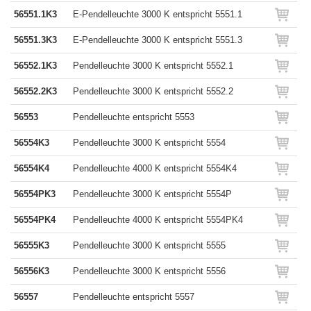
56551.1K3
E-Pendelleuchte 3000 K entspricht 5551.1
56551.3K3
E-Pendelleuchte 3000 K entspricht 5551.3
56552.1K3
Pendelleuchte 3000 K entspricht 5552.1
56552.2K3
Pendelleuchte 3000 K entspricht 5552.2
56553
Pendelleuchte entspricht 5553
56554K3
Pendelleuchte 3000 K entspricht 5554
56554K4
Pendelleuchte 4000 K entspricht 5554K4
56554PK3
Pendelleuchte 3000 K entspricht 5554P
56554PK4
Pendelleuchte 4000 K entspricht 5554PK4
56555K3
Pendelleuchte 3000 K entspricht 5555
56556K3
Pendelleuchte 3000 K entspricht 5556
56557
Pendelleuchte entspricht 5557