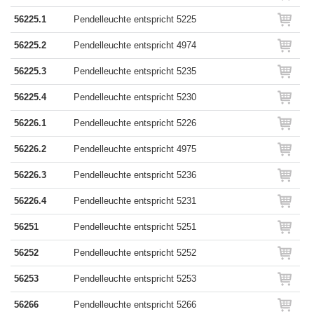
56225.1
Pendelleuchte entspricht 5225
56225.2
Pendelleuchte entspricht 4974
56225.3
Pendelleuchte entspricht 5235
56225.4
Pendelleuchte entspricht 5230
56226.1
Pendelleuchte entspricht 5226
56226.2
Pendelleuchte entspricht 4975
56226.3
Pendelleuchte entspricht 5236
56226.4
Pendelleuchte entspricht 5231
56251
Pendelleuchte entspricht 5251
56252
Pendelleuchte entspricht 5252
56253
Pendelleuchte entspricht 5253
56266
Pendelleuchte entspricht 5266