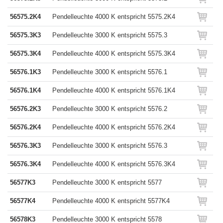
56575.2K4
Pendelleuchte 4000 K entspricht 5575.2K4
56575.3K3
Pendelleuchte 3000 K entspricht 5575.3
56575.3K4
Pendelleuchte 4000 K entspricht 5575.3K4
56576.1K3
Pendelleuchte 3000 K entspricht 5576.1
56576.1K4
Pendelleuchte 4000 K entspricht 5576.1K4
56576.2K3
Pendelleuchte 3000 K entspricht 5576.2
56576.2K4
Pendelleuchte 4000 K entspricht 5576.2K4
56576.3K3
Pendelleuchte 3000 K entspricht 5576.3
56576.3K4
Pendelleuchte 4000 K entspricht 5576.3K4
56577K3
Pendelleuchte 3000 K entspricht 5577
56577K4
Pendelleuchte 4000 K entspricht 5577K4
56578K3
Pendelleuchte 3000 K entspricht 5578