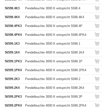
56598.4K3
Pendelleuchte 3000 K entspricht 5598.4
56598.4K4
Pendelleuchte 4000 K entspricht 5598.4K4
56598.4PK3
Pendelleuchte 3000 K entspricht 5598.4P
56598.4PK4
Pendelleuchte 4000 K entspricht 5598.4PK4
56599.1K3
Pendelleuchte 3000 K entspricht 5599.1
56599.1K4
Pendelleuchte 4000 K entspricht 5599.1K4
56599.1PK3
Pendelleuchte 3000 K entspricht 5599.1P
56599.1PK4
Pendelleuchte 4000 K entspricht 5599.1PK4
56599.2K3
Pendelleuchte 3000 K entspricht 5599.2
56599.2K4
Pendelleuchte 4000 K entspricht 5599.2K4
56599.2PK3
Pendelleuchte 3000 K entspricht 5599.2P
56599.2PK4
Pendelleuchte 4000 K entspricht 5599.2PK4