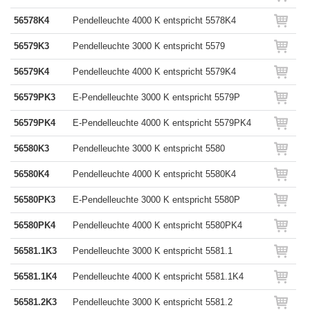
56578K4
Pendelleuchte 4000 K entspricht 5578K4
56579K3
Pendelleuchte 3000 K entspricht 5579
56579K4
Pendelleuchte 4000 K entspricht 5579K4
56579PK3
E-Pendelleuchte 3000 K entspricht 5579P
56579PK4
E-Pendelleuchte 4000 K entspricht 5579PK4
56580K3
Pendelleuchte 3000 K entspricht 5580
56580K4
Pendelleuchte 4000 K entspricht 5580K4
56580PK3
E-Pendelleuchte 3000 K entspricht 5580P
56580PK4
Pendelleuchte 4000 K entspricht 5580PK4
56581.1K3
Pendelleuchte 3000 K entspricht 5581.1
56581.1K4
Pendelleuchte 4000 K entspricht 5581.1K4
56581.2K3
Pendelleuchte 3000 K entspricht 5581.2