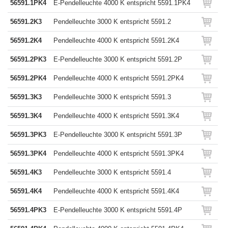
56591.1PK4
E-Pendelleuchte 4000 K entspricht 5591.1PK4
56591.2K3
Pendelleuchte 3000 K entspricht 5591.2
56591.2K4
Pendelleuchte 4000 K entspricht 5591.2K4
56591.2PK3
E-Pendelleuchte 3000 K entspricht 5591.2P
56591.2PK4
Pendelleuchte 4000 K entspricht 5591.2PK4
56591.3K3
Pendelleuchte 3000 K entspricht 5591.3
56591.3K4
Pendelleuchte 4000 K entspricht 5591.3K4
56591.3PK3
E-Pendelleuchte 3000 K entspricht 5591.3P
56591.3PK4
Pendelleuchte 4000 K entspricht 5591.3PK4
56591.4K3
Pendelleuchte 3000 K entspricht 5591.4
56591.4K4
Pendelleuchte 4000 K entspricht 5591.4K4
56591.4PK3
E-Pendelleuchte 3000 K entspricht 5591.4P