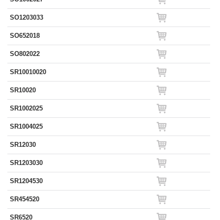
SO1203033
SO652018
SO802022
SR10010020
SR10020
SR1002025
SR1004025
SR12030
SR1203030
SR1204530
SR454520
SR6520