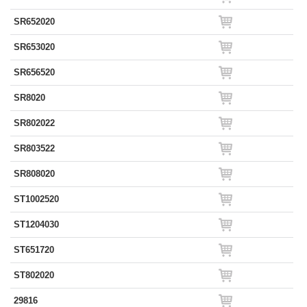
SR652020
SR653020
SR656520
SR8020
SR802022
SR803522
SR808020
ST1002520
ST1204030
ST651720
ST802020
29816