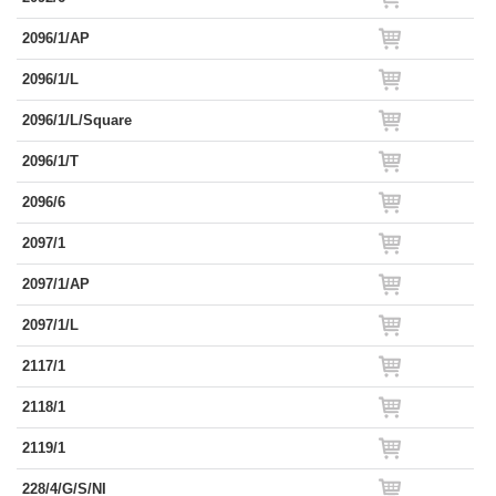
2096/1/AP
2096/1/L
2096/1/L/Square
2096/1/T
2096/6
2097/1
2097/1/AP
2097/1/L
2117/1
2118/1
2119/1
228/4/G/S/NI