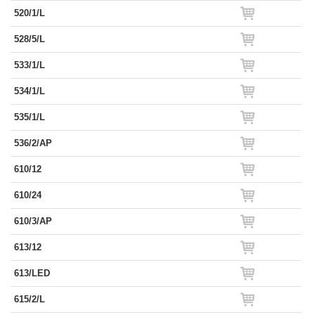
520/1/L
528/5/L
533/1/L
534/1/L
535/1/L
536/2/AP
610/12
610/24
610/3/AP
613/12
613/LED
615/2/L