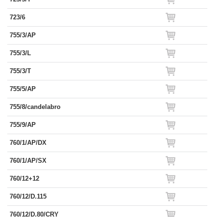
723/6
755/3/AP
755/3/L
755/3/T
755/5/AP
755/8/candelabro
755/9/AP
760/1/AP/DX
760/1/AP/SX
760/12+12
760/12/D.115
760/12/D.80/CRY