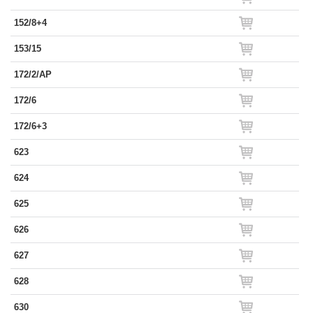
152/8+4
153/15
172/2/AP
172/6
172/6+3
623
624
625
626
627
628
630