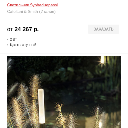
Светильник Syphaduepassi
Catellani & Smith (Италия)
от
24 267 р.
ЗАКАЗАТЬ
2 В
т
Цвет:
латунный