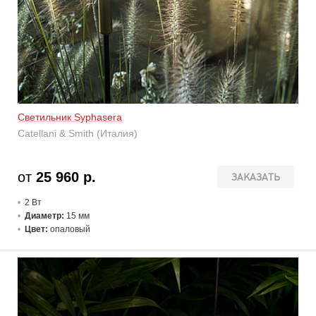
Светильник Syphasera
Catellani & Smith (Италия)
от
25 960 р.
ЗАКАЗАТЬ
2 В
т
Диаметр:
15 мм
Цвет:
опаловый