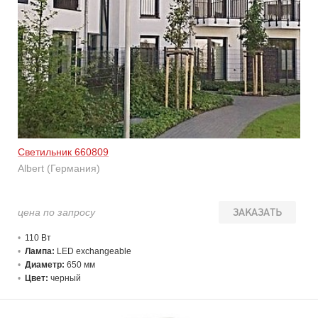
Светильник 660809
Albert (Германия)
цена по запросу
ЗАКАЗАТЬ
110 В
т
Лампа:
LED exchangeable
Диаметр:
650 мм
Цвет:
черный