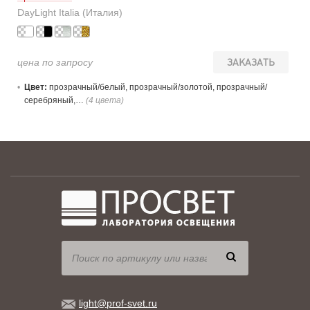
DayLight Italia (Италия)
цена по запросу
ЗАКАЗАТЬ
Цвет:
прозрачный/белый, прозрачный/золотой, прозрачный/
серебряный,…
(4 цвета)
light@prof-svet.ru