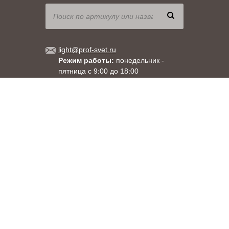
light@prof-svet.ru
Режим работы:
понедельник -
пятница с 9:00 до 18:00
Москва
, ул. Душинская, д.18, корпус 1
Санкт-Петербург
, ул. Менделеевская, д. 9
8 (800) 333-71-60
+7 (495) 663-71-60
+7 (812) 309-92-58
При использовании материалов сайта прямая гиперссылка на
www.prof-svet.ru обязательна.
Правовая информация
Copyright 2003-2026
«ПРОСВЕТ»