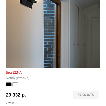
Бра ZENA
Nemo (Италия)
29 332 р.
ЗАКАЗАТЬ
20 В
т