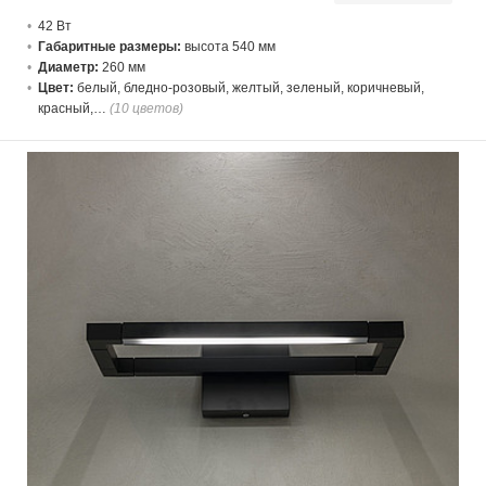
42 В
т
Габаритные размеры:
высота 540 мм
Диаметр:
260 мм
Цвет:
белый, бледно-розовый, желтый, зеленый, коричневый,
красный,…
(10 цветов)