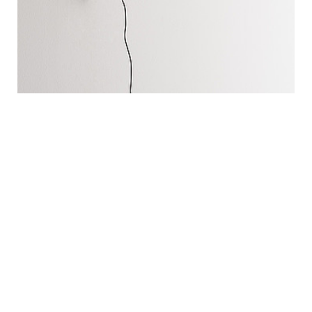
Бра Demetra Micro Wall
Artemide (Италия)
27 528 р.
ЗАКАЗАТЬ
6 В
т
, 220В
Лампа:
LED
Габаритные размеры:
длина 80 — 510 мм; ширина 100 мм; высота
180 — 550 мм
Диаметр:
110 мм
Цвет:
белый, прозрачный черный, темно-серый