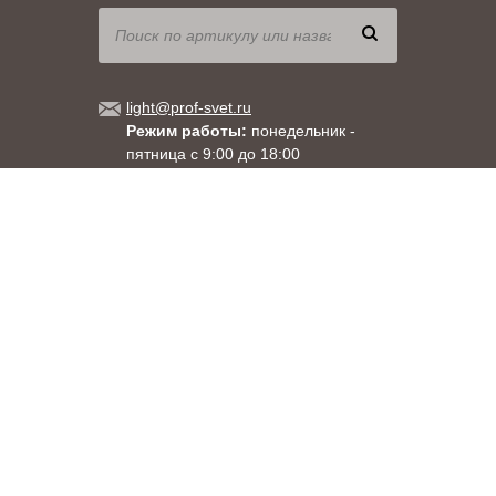
light@prof-svet.ru
Режим работы:
понедельник -
пятница с 9:00 до 18:00
Москва
, ул. Душинская, д.18, корпус 1
Санкт-Петербург
, ул. Менделеевская, д. 9
8 (800) 333-71-60
+7 (495) 663-71-60
+7 (812) 309-92-58
При использовании материалов сайта прямая гиперссылка на
www.prof-svet.ru обязательна.
Правовая информация
Copyright 2003-2026
«ПРОСВЕТ»