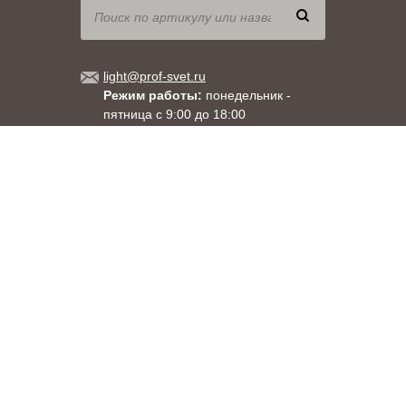
light@prof-svet.ru
Режим работы:
понедельник -
пятница с 9:00 до 18:00
Москва
, ул. Душинская, д.18, корпус 1
Санкт-Петербург
, ул. Менделеевская, д. 9
8 (800) 333-71-60
+7 (495) 663-71-60
+7 (812) 309-92-58
При использовании материалов сайта прямая гиперссылка на
www.prof-svet.ru обязательна.
Правовая информация
Copyright 2003-2026
«ПРОСВЕТ»