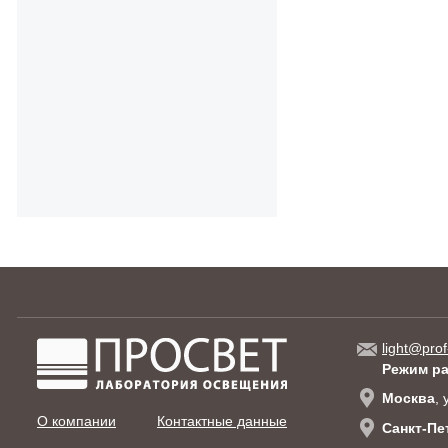
light@prof
Режим р
Москва
,
О компании
Контактные данные
Санкт-Пе