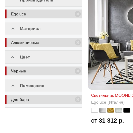
Производитель
Egoluce
Материал
Алюминиевые
Цвет
Черные
Помещение
Светильник MOONL
Для бара
Egoluce (Италия)
от
31 312 р.