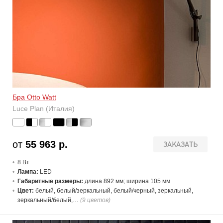
Бра Otto Watt
Luce Plan (Италия)
от
55 963 р.
ЗАКАЗАТЬ
8 В
т
Лампа:
LED
Габаритные размеры:
длина 892 мм; ширина 105 мм
Цвет:
белый, белый/зеркальный, белый/черный, зеркальный,
зеркальный/белый,…
(9 цветов)