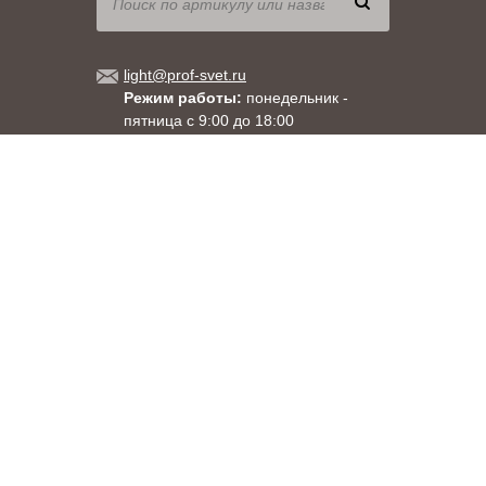
light@prof-svet.ru
Режим работы:
понедельник -
пятница с 9:00 до 18:00
Москва
, ул. Душинская, д.18, корпус 1
Санкт-Петербург
, ул. Менделеевская, д. 9
8 (800) 333-71-60
+7 (495) 663-71-60
+7 (812) 309-92-58
При использовании материалов сайта прямая гиперссылка на
www.prof-svet.ru обязательна.
Правовая информация
Copyright 2003-2026
«ПРОСВЕТ»