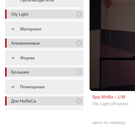
Производитель
Oty Light
Материал
Алюминиевые
Форма
Большие
Помещение
Бра MoMa – L/M
Для HoReCa
Oty Light (Италия)
цена по запросу