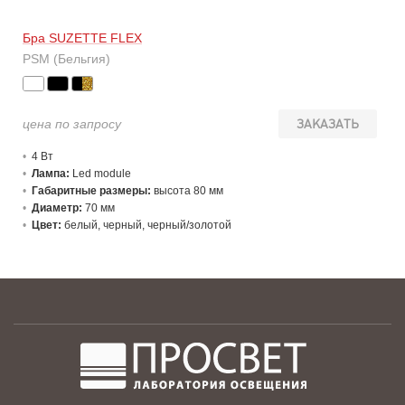
Бра SUZETTE FLEX
PSM (Бельгия)
цена по запросу
ЗАКАЗАТЬ
4 В
т
Лампа:
Led module
Габаритные размеры:
высота 80 мм
Диаметр:
70 мм
Цвет:
белый, черный, черный/золотой