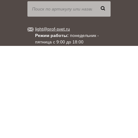
light@prof-svet.ru
Режим работы:
понедельник -
пятница с 9:00 до 18:00
Москва
, ул. Душинская, д.18, корпус 1
Санкт-Петербург
, ул. Менделеевская, д. 9
8 (800) 333-71-60
+7 (495) 663-71-60
+7 (812) 309-92-58
При использовании материалов сайта прямая гиперссылка на
www.prof-svet.ru обязательна.
Правовая информация
Copyright 2003-2026
«ПРОСВЕТ»