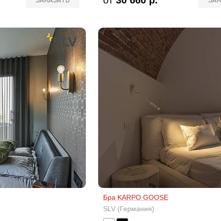
от
30 660 р.
ЗАКАЗАТЬ
ЗАК
Бра KARPO GOOSE
SLV (Германия)