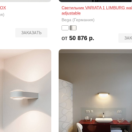
BOX
Светильник VARIATA 1 LIMBURG wall i
adjustable
ия)
Bega (Германия)
ЗАКАЗАТЬ
от
50 876 р.
ЗАК