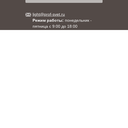
light@prof-svet.ru
Режим работы:
понедельник -
пятница с 9:00 до 18:00
Москва
, ул. Душинская, д.18, корпус 1
Санкт-Петербург
, ул. Менделеевская, д. 9
8 (800) 333-71-60
+7 (495) 663-71-60
+7 (812) 309-92-58
При использовании материалов сайта прямая гиперссылка на
www.prof-svet.ru обязательна.
Правовая информация
Copyright 2003-2026
«ПРОСВЕТ»