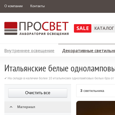
О компании
Контакты
SALE
КАТАЛОГ
Внутреннее освещение
Декоративные светильн
Итальянские белые одноламповы
✔ На складе в наличии более 10 итальянских одноламповых белых бра от
3
светильника
Очистить все
Материал