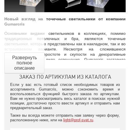
Новый взгляд на точечные светильники от компании
Gumarcris
Основными видами светильников в коллекциях, помимо
традиционных потолочных и бра, являются точечные
светильники, которые представлены как в накладном, так и во
встраиваемом варианте. Несмотря на сложившееся
представление о простоте и скупости на декоративные
Развернуть
элементы в таком виде освещения, Gumarcris заставила
полное
взглянуть на точечные светильники как на вычурный и
описание
изысканный элемент дизайна. Помимо привычного
использования металла и стекла в таких источниках света,
ЗАКАЗ ПО АРТИКУЛАМ ИЗ КАТАЛОГА
производитель активно применяет различные способы
Если у вас есть готовый список необходимых товаров из
декорирования, такие как сериграфия, трафаретная печать,
ассортимента Gumarcris, можно сэкономить время и
роспись, инкрустирование кристаллами Сваровски и
воспользоваться функцией быстрого заказа по артикулам.
добавление подвесных хрустальных элементов. Благодаря
Вам не нужно просматривать весь каталог в поисках нужной
большому количеству вариантов оформлений и расцветок,
позиции, достаточно просто ввести артикул и отправить нам
светотехника этого бренда подходит для многих современных
предварительный заказ.
и классических направлений в дизайне. Что же касается
Также вы всегда можете отправить нам заявку через форму,
качества, то стекло собственного производства, в котором
расположенную ниже, или на
light@prof-svet.ru
.
отражен многолетний опыт специалистов компании, а также
уже зарекомендовавшие себя сплавы ZAMAK гарантируют, что