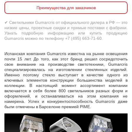
Преимущества для заказчиков
✔ Светильники Gumarcris от официального дилера в РФ — это
низкие цены, проектные скидки и прямые поставки с фабрики.
Узнать подробную информацию или купить продукцию
Gumarcris можно по телефону +7 (495) 663-71-60.
Испанская компания Gumarcris известна на рынке освещения
почти 15 лет. До того, как этот бренд решил сосредоточить
свое внимание на производстве светотехники, Gumarcris
специализировалась на изготовлении стеклянных изделий.
Именно поэтому стекло выступает в качестве одного из
ключевых элементов конструкции большинства моделей в
коллекции. В настоящий момент ассортимент компании
включается в себя более 800 светильников разных форм и
оформлений, и останавливаться на этом компания не
намерена. Успех и конкурентоспособность Gumarcris даже
были отмечены в Барселоне премией PIME.