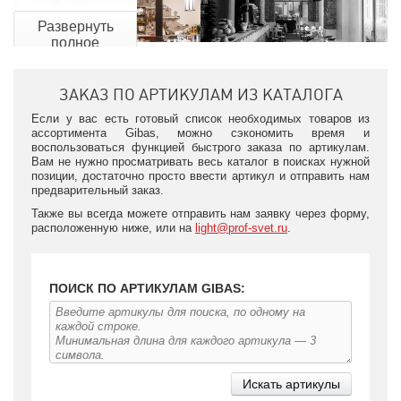
Развернуть
полное
описание
ЗАКАЗ ПО АРТИКУЛАМ ИЗ КАТАЛОГА
Светильники Gibas как результат искренней преданности
Если у вас есть готовый список необходимых товаров из
своему делу
ассортимента Gibas, можно сэкономить время и
воспользоваться функцией быстрого заказа по артикулам.
В изготовлении светильников Gibas является приверженцем
Вам не нужно просматривать весь каталог в поисках нужной
использования ремесленных традиций предков в сочетании с
позиции, достаточно просто ввести артикул и отправить нам
современными технологиями. Каждая коллекция имеет свои
предварительный заказ.
отличительные черты, но вместе с тем несет в себе общий
Также вы всегда можете отправить нам заявку через форму,
посыл и любовь вкладываемых мастерами в каждую из них.
расположенную ниже, или на
light@prof-svet.ru
.
Так, например, коллекция Шебби Шик привлекает своими
флористическими мотивами, а также легким налетом
романтизма. Индустриальная коллекция совершенно не
отталкивает своей непритязательностью в выборе материала
ПОИСК ПО АРТИКУЛАМ GIBAS:
и его обработки. Английская коллекция подкупает своей
четкостью форм, а неоклассическая — легкостью и
утонченностью. Особое внимание заслужила коллекция
Moody, в которой используется минимум деталей, лишь
геометрические кованые контуры и запутанные линии, однако
выглядят такие люстры весьма оригинально, что подтверждает
большой спрос на них.