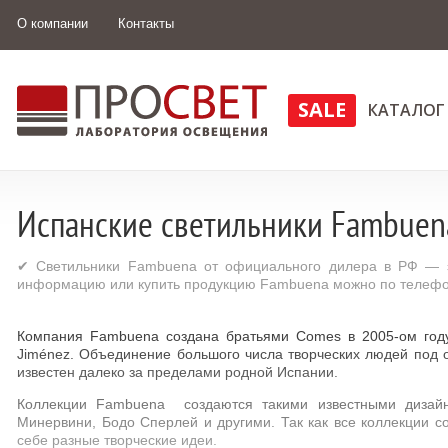
О компании
Контакты
SALE
КАТАЛОГ
Испанские светильники Fambuen
✔ Светильники Fambuena от официального дилера в РФ — эт
информацию или купить продукцию Fambuena можно по телефон
Компания Fambuena создана братьями Comes в 2005-ом году,
Jiménez. Объединение большого числа творческих людей под 
известен далеко за пределами родной Испании.
Коллекции Fambuena создаются такими известными дизайн
Минервини, Бодо Сперлей и другими. Так как все коллекции 
себе разные творческие идеи.