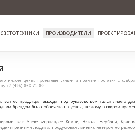
 СВЕТОТЕХНИКИ
ПРОИЗВОДИТЕЛИ
ПРОЕКТИРОВА
a
о низкие цены, проектные скидки и прямые поставки с фабри
у +7 (495) 663-71-60.
 вся ее продукция выходит под руководством талантливого диза
одним брендом было обречено на успех, поэтому в скором време
ерами, как Алекс Фернандес Кампс, Никола Нербони, Кристи
созданы разными людьми, продуктовая линейка невероятно разно