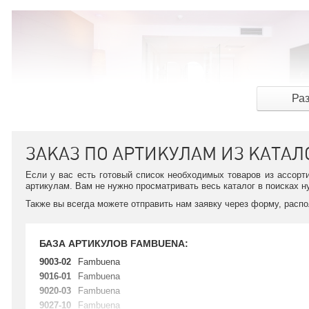
Ра
ЗАКАЗ ПО АРТИКУЛАМ ИЗ КАТАЛ
Fambuena — освещение глазами известных дизайнеров
Если у вас есть готовый список необходимых товаров из ассорт
артикулам. Вам не нужно просматривать весь каталог в поисках н
Продукцию бренда можно увидеть на таких выставках, как ICFF,
Fambuena представлены бра, торшерами, ночниками, потолочн
Также вы всегда можете отправить нам заявку через форму, расп
минимализм и хайтек.
Серия Book (Анджел Марти и Энрике Деламо) представлена лат
БАЗА АРТИКУЛОВ FAMBUENA:
Sphere (Джоан Лао) — это шарообразные подвесные, настенные,
бронзы. Серия Hanging Hoop essence (Никола Нербони) состоит
9003-02
Fambuena
цвете.
9016-01
Fambuena
9020-03
Fambuena
Каждая из коллекций является результатом кропотливого труда
9027-10
Fambuena