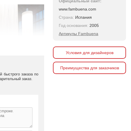
Официальный сайт:
www.fambuena.com
Страна:
Испания
Год основания:
2005
Артикулы Fambuena
Условия для дизайнеров
Преимущества для заказчиков
й быстрого заказа по
арительный заказ.
ia Hábita. Светильники
ки выполнена в стилях
вокатских бюро. Серия
ета латуни, олова или
ка в глянцевом черном
ьных приборов.