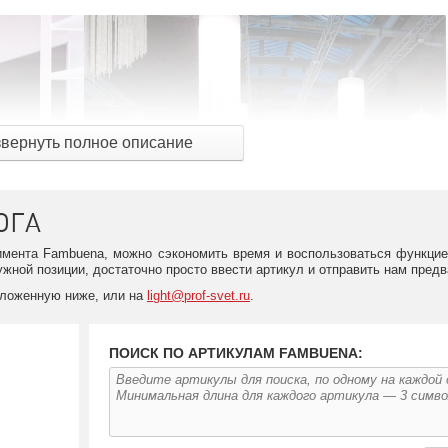
звернуть полное описание
ОГА
имента Fambuena, можно сэкономить время и воспользоваться функцие
ужной позиции, достаточно просто ввести артикул и отправить нам предв
 Lighting Fair, International Contemporary Furniture Fair и Fer
ыми люстрами и настольными лампами. Большая часть светотехни
оложенную ниже, или на
light@prof-svet.ru
.
унными настольными светильниками в стиле кабинетов старых ад
ПОИСК ПО АРТИКУЛАМ FAMBUENA:
 настольные и напольные светильники в стиле лофт с отделкой цв
 из потолочных светильников с рассеивателем в виде плоского дис
 дизайнера и отражает именно его виденье современных осветител