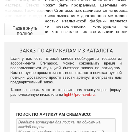
мастера. Стекло может быть прозрачным, цветным или
матовым. Также изделия Cremasco изготавливаются из дерева
и керамики, иногда с использованием драгоценных металлов.
Интересной особенностью итальянской фабрики является
частое применение металлических конструкций из
Развернуть
полированной латуни, что выделяет их светильники среди
полное
конкурентов.
описание
Недавно, в честь своего 40-летия компания Cremasco
ЗАКАЗ ПО АРТИКУЛАМ ИЗ КАТАЛОГА
выпустила новую коллекцию LAGUNA VENETA в морском
стиле.
Если у вас есть готовый список необходимых товаров из
ассортимента Cremasco, можно сэкономить время и
воспользоваться функцией быстрого заказа по артикулам.
Вам не нужно просматривать весь каталог в поисках нужной
позиции, достаточно просто ввести артикул и отправить нам
предварительный заказ.
Также вы всегда можете отправить нам заявку через форму,
расположенную ниже, или на
light@prof-svet.ru
.
ПОИСК ПО АРТИКУЛАМ CREMASCO: