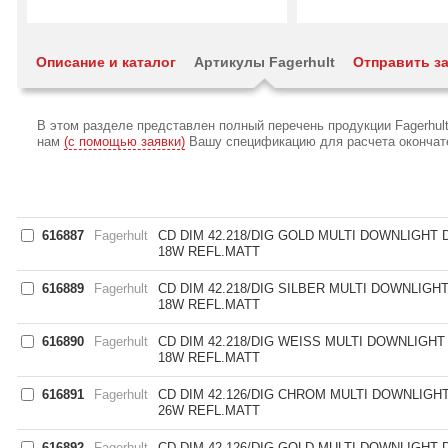
Описание и каталог
Артикулы Fagerhult
Отправить за
В этом разделе представлен полный перечень продукции Fagerhul
нам
(с помощью заявки)
Вашу спецификацию для расчета окончател
616887
Fagerhult
CD DIM 42.218/DIG GOLD MULTI DOWNLIGHT 
18W REFL.MATT
616889
Fagerhult
CD DIM 42.218/DIG SILBER MULTI DOWNLIGH
18W REFL.MATT
616890
Fagerhult
CD DIM 42.218/DIG WEISS MULTI DOWNLIGHT
18W REFL.MATT
616891
Fagerhult
CD DIM 42.126/DIG CHROM MULTI DOWNLIGHT
26W REFL.MATT
616892
Fagerhult
CD DIM 42.126/DIG GOLD MULTI DOWNLIGHT 