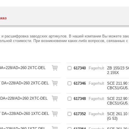
каз
t и расшифровка заводских артикулов. В нашей компании Вы можете зак
ьной стоимости. При возникновении каких-либо вопросов, связанных с F
DA=228/AD=260 2XTC-DEL
617340
Fagerhult
ZB 155/23
2.155X
T DA=228/AD=260 2XTC-DEL
617346
Fagerhult
SCE 211.90
CBC51/GU5.
 DA=228/AD=260 2XTC-DEL
617348
Fagerhult
SCE 212.90
CBC51/GU5.
 DA=228/AD=260 1XTC-DEL
617352
Fagerhult
SCE 261.10
(G 53)
DA=228/AD=260 1XTC-DEL