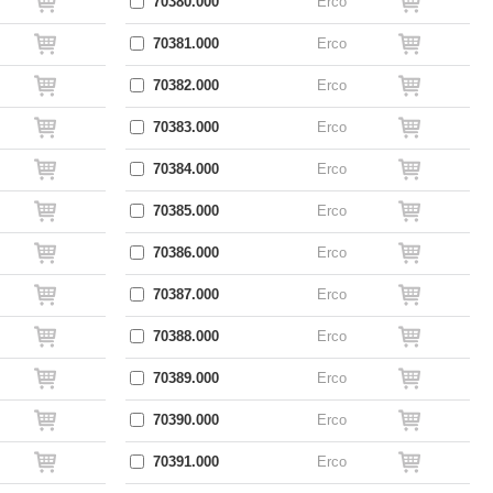
70380.000
Erco
70381.000
Erco
70382.000
Erco
70383.000
Erco
70384.000
Erco
70385.000
Erco
70386.000
Erco
70387.000
Erco
70388.000
Erco
70389.000
Erco
70390.000
Erco
70391.000
Erco