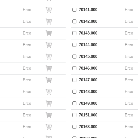
Erco
70141.000
Erco
Erco
70142.000
Erco
Erco
70143.000
Erco
Erco
70144.000
Erco
Erco
70145.000
Erco
Erco
70146.000
Erco
Erco
70147.000
Erco
Erco
70148.000
Erco
Erco
70149.000
Erco
Erco
70151.000
Erco
Erco
70168.000
Erco