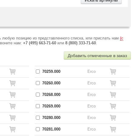
ь любую позицию из представленного списка, или прислать нам
(с
звоните нам:
+7 (495) 663-71-60
или
8 (800) 333-71-60
.
Добавить отмеченные в заказ
70259.000
Erco
70260.000
Erco
70268.000
Erco
70269.000
Erco
70280.000
Erco
70281.000
Erco