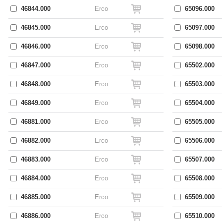
46844.000
Erco
65096.000
46845.000
Erco
65097.000
46846.000
Erco
65098.000
46847.000
Erco
65502.000
46848.000
Erco
65503.000
46849.000
Erco
65504.000
46881.000
Erco
65505.000
46882.000
Erco
65506.000
46883.000
Erco
65507.000
46884.000
Erco
65508.000
46885.000
Erco
65509.000
46886.000
Erco
65510.000