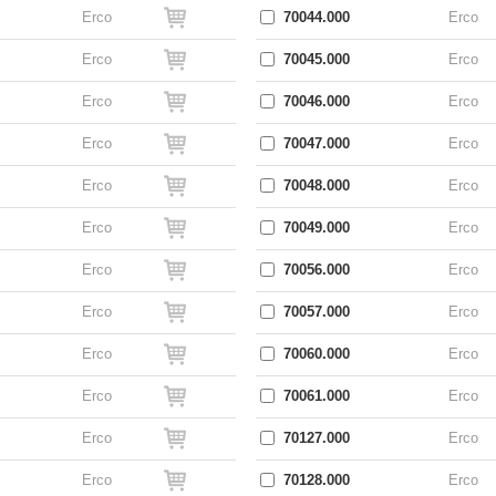
Erco
70044.000
Erco
Erco
70045.000
Erco
Erco
70046.000
Erco
Erco
70047.000
Erco
Erco
70048.000
Erco
Erco
70049.000
Erco
Erco
70056.000
Erco
Erco
70057.000
Erco
Erco
70060.000
Erco
Erco
70061.000
Erco
Erco
70127.000
Erco
Erco
70128.000
Erco