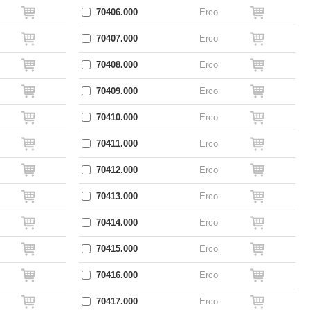
70406.000
Erco
70407.000
Erco
70408.000
Erco
70409.000
Erco
70410.000
Erco
70411.000
Erco
70412.000
Erco
70413.000
Erco
70414.000
Erco
70415.000
Erco
70416.000
Erco
70417.000
Erco