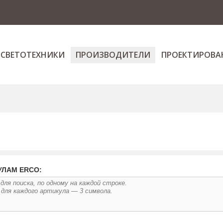
 СВЕТОТЕХНИКИ
ПРОИЗВОДИТЕЛИ
ПРОЕКТИРОВА
УЛАМ ERCO: