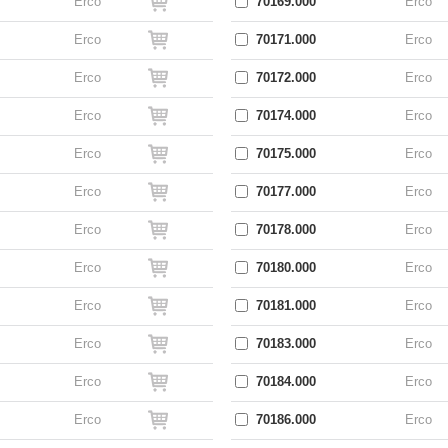
Erco
70169.000
Erco
Erco
70171.000
Erco
Erco
70172.000
Erco
Erco
70174.000
Erco
Erco
70175.000
Erco
Erco
70177.000
Erco
Erco
70178.000
Erco
Erco
70180.000
Erco
Erco
70181.000
Erco
Erco
70183.000
Erco
Erco
70184.000
Erco
Erco
70186.000
Erco