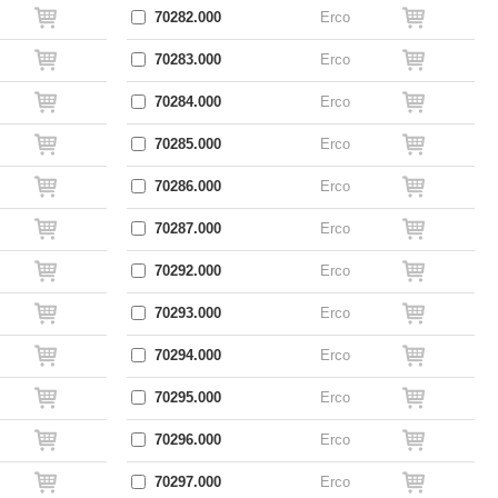
70282.000
Erco
70283.000
Erco
70284.000
Erco
70285.000
Erco
70286.000
Erco
70287.000
Erco
70292.000
Erco
70293.000
Erco
70294.000
Erco
70295.000
Erco
70296.000
Erco
70297.000
Erco