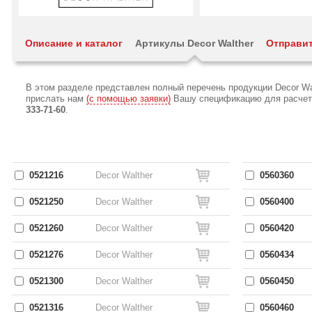
Описание и каталог
Артикулы Decor Walther
Отправит
В этом разделе представлен полный перечень продукции Decor Wa
прислать нам
(с помощью заявки)
Вашу спецификацию для расчета 
333-71-60
.
0521216
Decor Walther
0560360
0521250
Decor Walther
0560400
0521260
Decor Walther
0560420
0521276
Decor Walther
0560434
0521300
Decor Walther
0560450
0521316
Decor Walther
0560460