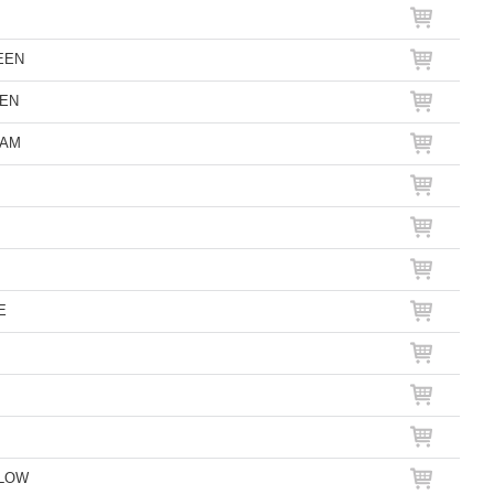
REEN
EEN
EAM
E
LLOW