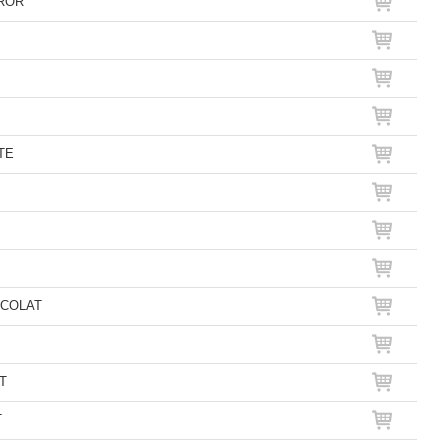
RROR
ITE
HOCOLAT
AT
T