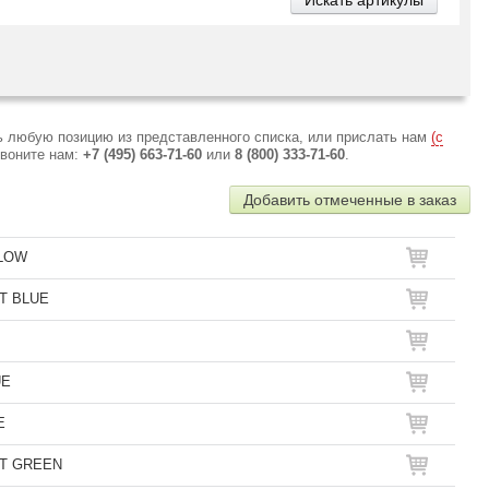
ь любую позицию из представленного списка, или прислать нам
(с
звоните нам:
+7 (495) 663-71-60
или
8 (800) 333-71-60
.
Добавить отмеченные в заказ
LLOW
FT BLUE
UE
E
OFT GREEN