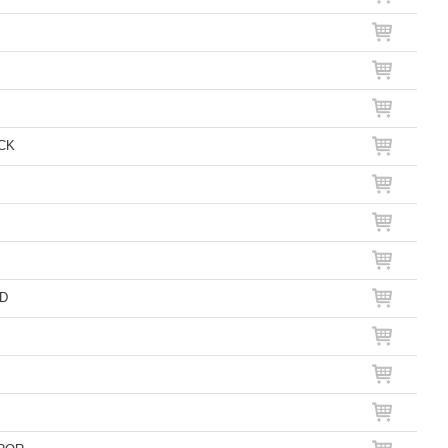
ACK
LD