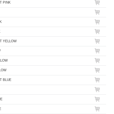
FT PINK
NK
K
OFT YELLOW
W
ELLOW
LLOW
FT BLUE
UE
E