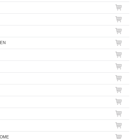
EEN
HROME