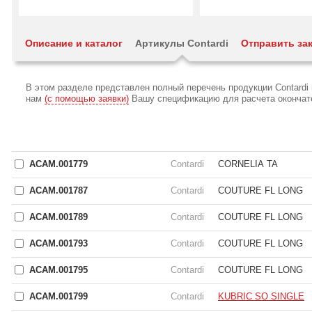
Описание и каталог
Артикулы Contardi
Отправить за
В этом разделе представлен полный перечень продукции Contardi
нам
(с помощью заявки)
Вашу спецификацию для расчета окончател
ACAM.001779
Contardi
CORNELIA TA
ACAM.001787
Contardi
COUTURE FL LONG
ACAM.001789
Contardi
COUTURE FL LONG
ACAM.001793
Contardi
COUTURE FL LONG
ACAM.001795
Contardi
COUTURE FL LONG
ACAM.001799
Contardi
KUBRIC SO SINGLE