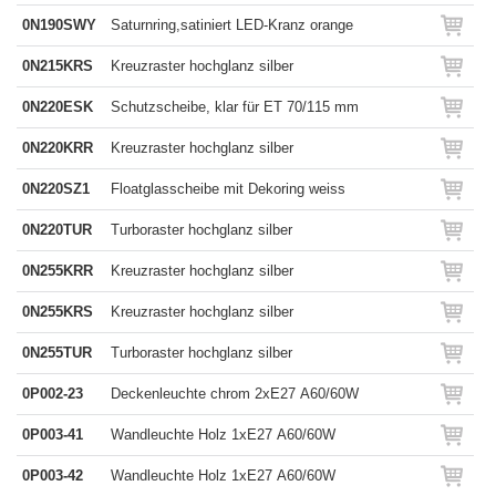
0N190SWY
Saturnring,satiniert LED-Kranz orange
0N215KRS
Kreuzraster hochglanz silber
0N220ESK
Schutzscheibe, klar für ET 70/115 mm
0N220KRR
Kreuzraster hochglanz silber
0N220SZ1
Floatglasscheibe mit Dekoring weiss
0N220TUR
Turboraster hochglanz silber
0N255KRR
Kreuzraster hochglanz silber
0N255KRS
Kreuzraster hochglanz silber
0N255TUR
Turboraster hochglanz silber
0P002-23
Deckenleuchte chrom 2xE27 A60/60W
0P003-41
Wandleuchte Holz 1xE27 A60/60W
0P003-42
Wandleuchte Holz 1xE27 A60/60W