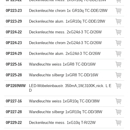
0P223-23
Deckenleuchte chrom 1x GR10q TC-DDE/28W
0P223-29
Deckenleuchte alum. 1xGR10q TC-DDE/28W
0P224-22
Deckenleuchte mess. 2xG24d-3 TC-D/26W
0P224-23
Deckenleuchte chrom 2xG24d-3 TC-D/26W
0P224-29
Deckenleuchte alum. 2xG24d-3 TC-D/26W
0P225-16
Wandleuchte weiss 1xGR8 TC-DD/16W
0P225-28
Wandleuchte silbergr 1xGR8 TC-DD/16W
0P2269WW
LED-Möbeleinbaustr. 350mA,1W,3100K,nick. L E
D
0P227-16
Wandleuchte weiss 1xGR10q TC-DD/38W
0P227-28
Wandleuchte silbergr 1xGR10q TC-DD/38W
0P229-22
Deckenleuchte mess. 1xG10q T-R/22W