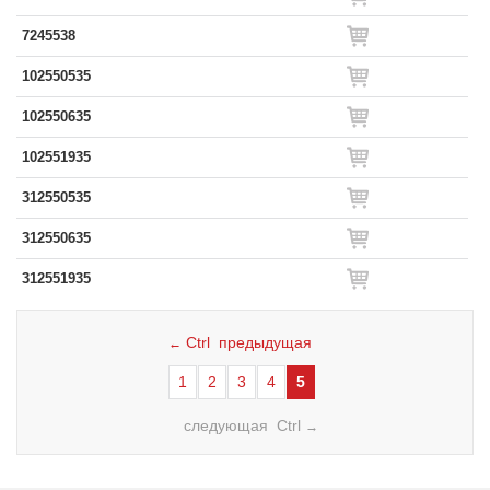
7245538
102550535
102550635
102551935
312550535
312550635
312551935
Ctrl предыдущая
←
1
2
3
4
5
следующая Ctrl
→