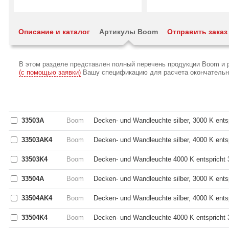
Описание и каталог
Артикулы Boom
Отправить заказ
В этом разделе представлен полный перечень продукции Boom и 
(с помощью заявки)
Вашу спецификацию для расчета окончательной
33503A
Boom
Decken- und Wandleuchte silber, 3000 K ents
33503AK4
Boom
Decken- und Wandleuchte silber, 4000 K ent
33503K4
Boom
Decken- und Wandleuchte 4000 K entspricht
33504A
Boom
Decken- und Wandleuchte silber, 3000 K ents
33504AK4
Boom
Decken- und Wandleuchte silber, 4000 K ent
33504K4
Boom
Decken- und Wandleuchte 4000 K entspricht