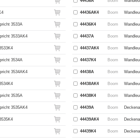
44436A
Boom
Wandleuc
K4
44436AK4
Boom
Wandleuc
pricht 3533A
44436K4
Boom
Wandleuc
spricht 3533AK4
44437A
Boom
Wandleuc
 3533K4
44437AK4
Boom
Wandleuc
pricht 3534A
44437K4
Boom
Wandleuc
spricht 3534AK4
44438A
Boom
Wandleuc
 3534K4
44438AK4
Boom
Wandleuc
pricht 3535A
44438K4
Boom
Wandleuc
spricht 3535AK4
44439A
Boom
Deckenau
 3535K4
44439AK4
Boom
Deckenau
44439K4
Boom
Deckenau