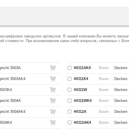
расшифровка заводских артикулов. В нашей компании Вы можете заказат
 стоимости. При возникновении каких-либо вопросов, связанных с Boo
pricht 3503A
44311AK4
Boom
Decken- 
spricht 3503AK4
44311K4
Boom
Decken- 
 3503K4
44311W
Boom
Decken- 
pricht 3504A
44311WK4
Boom
Decken-
spricht 3504AK4
44312A
Boom
Decken- 
 3504K4
44312AK4
Boom
Decken- 