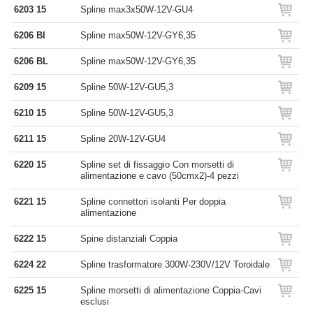
6203 15
Spline max3x50W-12V-GU4
6206 BI
Spline max50W-12V-GY6,35
6206 BL
Spline max50W-12V-GY6,35
6209 15
Spline 50W-12V-GU5,3
6210 15
Spline 50W-12V-GU5,3
6211 15
Spline 20W-12V-GU4
6220 15
Spline set di fissaggio Con morsetti di
alimentazione e cavo (50cmx2)-4 pezzi
6221 15
Spline connettori isolanti Per doppia
alimentazione
6222 15
Spine distanziali Coppia
6224 22
Spline trasformatore 300W-230V/12V Toroidale
6225 15
Spline morsetti di alimentazione Coppia-Cavi
esclusi