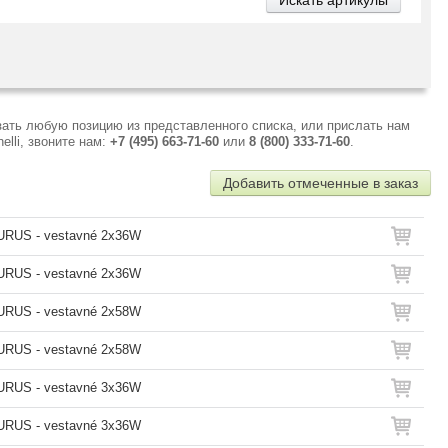
зать любую позицию из представленного списка, или прислать нам
lli, звоните нам:
+7 (495) 663-71-60
или
8 (800) 333-71-60
.
Добавить отмеченные в заказ
URUS - vestavné 2x36W
URUS - vestavné 2x36W
URUS - vestavné 2x58W
URUS - vestavné 2x58W
URUS - vestavné 3x36W
URUS - vestavné 3x36W