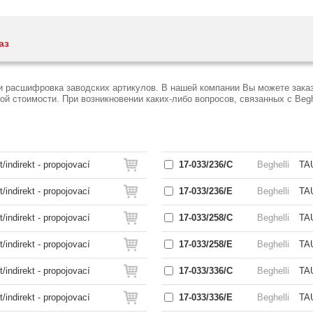
аз
 и расшифровка заводских артикулов. В нашей компании Вы можете зака
 стоимости. При возникновении каких-либо вопросов, связанных с Beghe
indirekt - propojovací
17-033/236/C
Beghelli
TA
indirekt - propojovací
17-033/236/E
Beghelli
TA
indirekt - propojovací
17-033/258/C
Beghelli
TA
indirekt - propojovací
17-033/258/E
Beghelli
TA
indirekt - propojovací
17-033/336/C
Beghelli
TA
indirekt - propojovací
17-033/336/E
Beghelli
TA