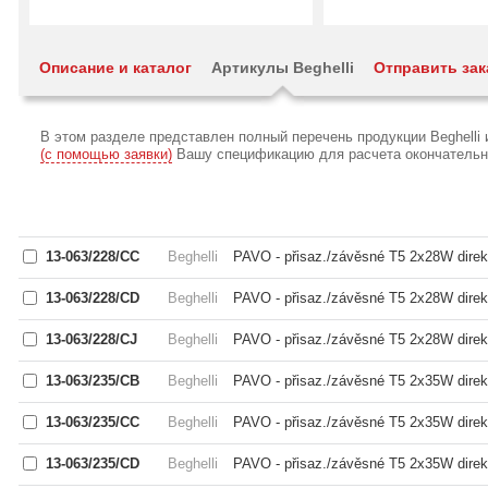
Описание и каталог
Артикулы Beghelli
Отправить зак
В этом разделе представлен полный перечень продукции Beghelli
(с помощью заявки)
Вашу спецификацию для расчета окончательной
13-063/228/CC
Beghelli
PAVO - přisaz./závěsné T5 2x28W direkt/
13-063/228/CD
Beghelli
PAVO - přisaz./závěsné T5 2x28W direkt/
13-063/228/CJ
Beghelli
PAVO - přisaz./závěsné T5 2x28W direkt/
13-063/235/CB
Beghelli
PAVO - přisaz./závěsné T5 2x35W direkt/
13-063/235/CC
Beghelli
PAVO - přisaz./závěsné T5 2x35W direkt/
13-063/235/CD
Beghelli
PAVO - přisaz./závěsné T5 2x35W direkt/