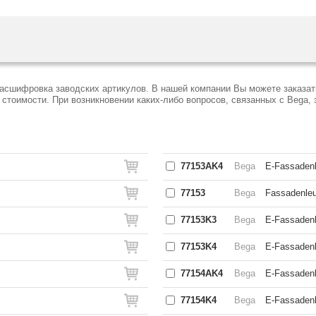
расшифровка заводских артикулов. В нашей компании Вы можете заказат
тоимости. При возникновении каких-либо вопросов, связанных с Bega, 
77153AK4
Bega
E-Fassadenl
77153
Bega
Fassadenleu
77153K3
Bega
E-Fassadenl
77153K4
Bega
E-Fassadenl
77154AK4
Bega
E-Fassadenl
77154K4
Bega
E-Fassadenl