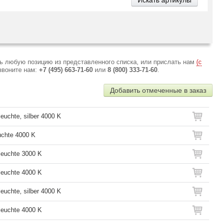
ь любую позицию из представленного списка, или прислать нам
(с
звоните нам:
+7 (495) 663-71-60
или
8 (800) 333-71-60
.
Добавить отмеченные в заказ
euchte, silber 4000 K
chte 4000 K
euchte 3000 K
euchte 4000 K
euchte, silber 4000 K
euchte 4000 K