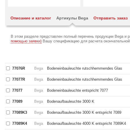
Описание и каталог
Артикулы Bega
Отправить заказ
В этом разделе представлен полный перечень продукции Bega и 
помощью заявки)
Вашу спецификацию для расчета окончательной с
77076R
Bega
Bodeneinbauleuchte rutschhemmendes Glas
77077R
Bega
Bodeneinbauleuchte rutschhemmendes Glas
77077
Bega
Bodeneinbauleuchte entspricht 7077
77089
Bega
Bodenaufbauleuchte 3000 K
77089K3
Bega
Bodenaufbauleuchte 3000 K entspricht 7089
77089K4
Bega
Bodenaufbauleuchte 4000 K entspricht 7089K4