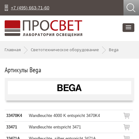
+7 (495) 663-71-60
Главная
Светотехническое оборудование
Bega
Артикулы Bega
33470K4
Wandleuchte 4000 K entspricht 3470K4
33471
Wandleuchte entspricht 3471
33471A
Wandleuchte, silber entspricht 3471A