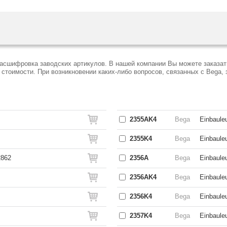
расшифровка заводских артикулов. В нашей компании Вы можете заказат
тоимости. При возникновении каких-либо вопросов, связанных с Bega, 
2355AK4
Bega
Einbauleu
2355K4
Bega
Einbaule
2862
2356A
Bega
Einbauleu
2356AK4
Bega
Einbauleu
2356K4
Bega
Einbaule
2357K4
Bega
Einbaule