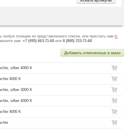
ь любую позицию из представленного списка, или прислать нам
(с
звоните нам:
+7 (495) 663-71-60
или
8 (800) 333-71-60
.
Добавить отмеченные в заказ
chte, silber 4000 K
uchte 4000 K
chte, silber 3000 K
chte, silber 4000 K
uchte 4000 K
uchte