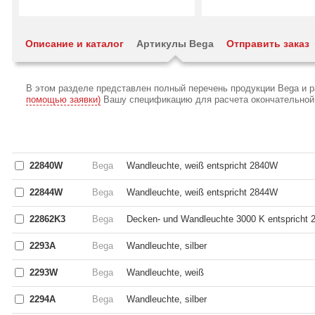
Описание и каталог
Артикулы Bega
Отправить заказ
В этом разделе представлен полный перечень продукции Bega и 
помощью заявки)
Вашу спецификацию для расчета окончательной с
22840W
Bega
Wandleuchte, weiß entspricht 2840W
22844W
Bega
Wandleuchte, weiß entspricht 2844W
22862K3
Bega
Decken- und Wandleuchte 3000 K entspricht 
2293A
Bega
Wandleuchte, silber
2293W
Bega
Wandleuchte, weiß
2294A
Bega
Wandleuchte, silber