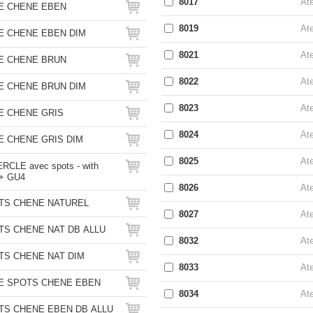
8017
Ate
E CHENE EBEN
8019
Ate
E CHENE EBEN DIM
8021
Ate
E CHENE BRUN
8022
Ate
E CHENE BRUN DIM
8023
Ate
E CHENE GRIS
8024
Ate
 CHENE GRIS DIM
8025
Ate
CLE avec spots - with
 + GU4
8026
Ate
TS CHENE NATUREL
8027
Ate
S CHENE NAT DB ALLU
8032
Ate
TS CHENE NAT DIM
8033
Ate
E SPOTS CHENE EBEN
8034
Ate
TS CHENE EBEN DB ALLU