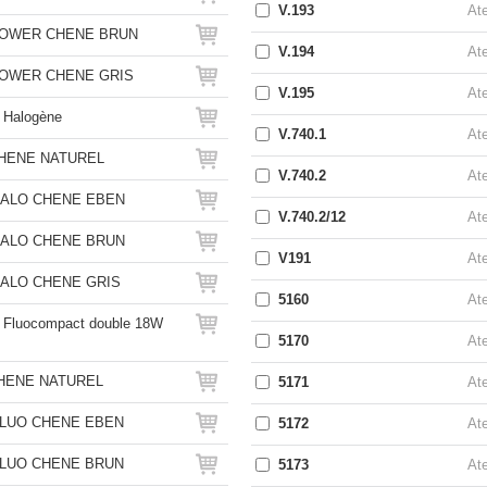
V.193
Ate
OWER CHENE BRUN
V.194
Ate
OWER CHENE GRIS
V.195
Ate
 Halogène
V.740.1
Ate
HENE NATUREL
V.740.2
Ate
HALO CHENE EBEN
V.740.2/12
Ate
HALO CHENE BRUN
V191
Ate
HALO CHENE GRIS
5160
Ate
Fluocompact double 18W
5170
Ate
HENE NATUREL
5171
Ate
FLUO CHENE EBEN
5172
Ate
FLUO CHENE BRUN
5173
Ate