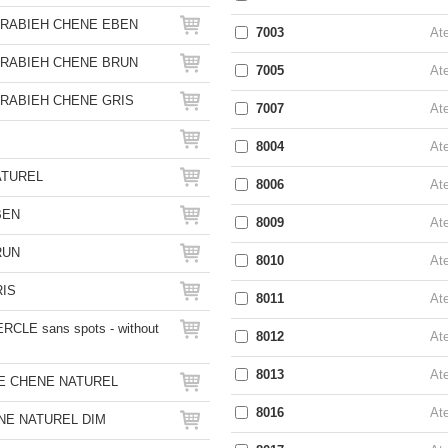
RABIEH CHENE EBEN
7003
Ate
RABIEH CHENE BRUN
7005
Ate
RABIEH CHENE GRIS
7007
Ate
8004
Ate
ATUREL
8006
Ate
BEN
8009
Ate
RUN
8010
Ate
IS
8011
Ate
CLE sans spots - without
8012
Ate
8013
Ate
E CHENE NATUREL
8016
Ate
NE NATUREL DIM