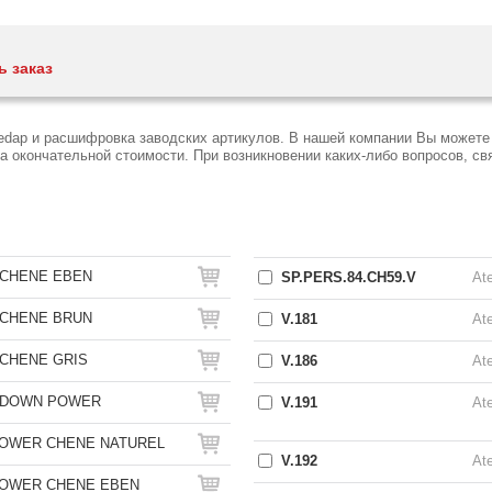
ь заказ
Sedap и расшифровка заводских артикулов. В нашей компании Вы можете
окончательной стоимости. При возникновении каких-либо вопросов, связ
 CHENE EBEN
SP.PERS.84.CH59.V
Ate
 CHENE BRUN
V.181
Ate
 CHENE GRIS
V.186
Ate
& DOWN POWER
V.191
Ate
OWER CHENE NATUREL
V.192
Ate
OWER CHENE EBEN