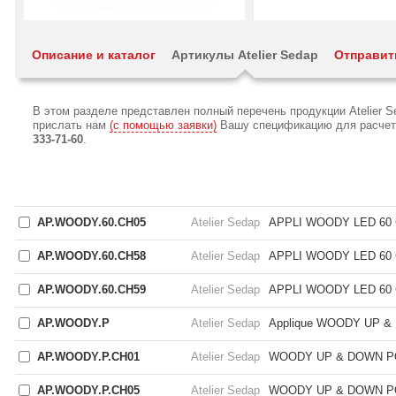
Описание и каталог
Артикулы Atelier Sedap
Отправит
В этом разделе представлен полный перечень продукции Atelier 
прислать нам
(с помощью заявки)
Вашу спецификацию для расчета 
333-71-60
.
AP.WOODY.60.CH05
Atelier Sedap
APPLI WOODY LED 60
AP.WOODY.60.CH58
Atelier Sedap
APPLI WOODY LED 60
AP.WOODY.60.CH59
Atelier Sedap
APPLI WOODY LED 60
AP.WOODY.P
Atelier Sedap
Applique WOODY UP 
AP.WOODY.P.CH01
Atelier Sedap
WOODY UP & DOWN P
AP.WOODY.P.CH05
Atelier Sedap
WOODY UP & DOWN P