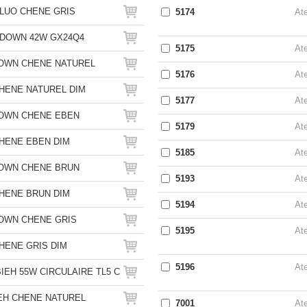
FLUO CHENE GRIS
5174
Ate
& DOWN 42W GX24Q4
5175
Ate
DOWN CHENE NATUREL
5176
Ate
HENE NATUREL DIM
5177
Ate
DOWN CHENE EBEN
5179
Ate
HENE EBEN DIM
5185
Ate
DOWN CHENE BRUN
5193
Ate
HENE BRUN DIM
5194
Ate
OWN CHENE GRIS
5195
Ate
HENE GRIS DIM
5196
Ate
BIEH 55W CIRCULAIRE TL5 C
EH CHENE NATUREL
7001
Ate