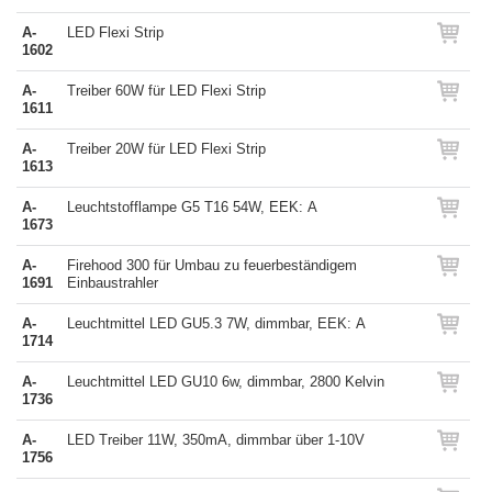
A-
LED Flexi Strip
1602
A-
Treiber 60W für LED Flexi Strip
1611
A-
Treiber 20W für LED Flexi Strip
1613
A-
Leuchtstofflampe G5 T16 54W, EEK: A
1673
A-
Firehood 300 für Umbau zu feuerbeständigem
1691
Einbaustrahler
A-
Leuchtmittel LED GU5.3 7W, dimmbar, EEK: A
1714
A-
Leuchtmittel LED GU10 6w, dimmbar, 2800 Kelvin
1736
A-
LED Treiber 11W, 350mA, dimmbar über 1-10V
1756