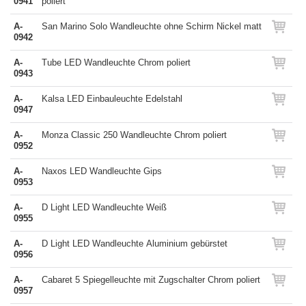
0941
poliert
A-
San Marino Solo Wandleuchte ohne Schirm Nickel matt
0942
A-
Tube LED Wandleuchte Chrom poliert
0943
A-
Kalsa LED Einbauleuchte Edelstahl
0947
A-
Monza Classic 250 Wandleuchte Chrom poliert
0952
A-
Naxos LED Wandleuchte Gips
0953
A-
D Light LED Wandleuchte Weiß
0955
A-
D Light LED Wandleuchte Aluminium gebürstet
0956
A-
Cabaret 5 Spiegelleuchte mit Zugschalter Chrom poliert
0957