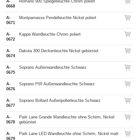
A-
Romano 900 Spiegelleuchte Chrom poliert
0668
A-
Montparnasse Pendelleuchte Nickel poliert
0671
A-
Kappa Wandleuchte Chrom poliert
0672
A-
Dakota 300 Deckenleuchte Nickel gebürstet
0674
A-
Soprano Außenwandleuchte Schwarz
0675
A-
Soprano PIR Außenwandleuchte Schwarz
0676
A-
Soprano Bollard Außenpollerleuchte Schwarz
0677
A-
Park Lane Grande Wandleuchte ohne Schirm, Nickel
0678
gebürstet
A-
Park Lane LED Wandleuchte ohne Schirm, Nickel matt
0679