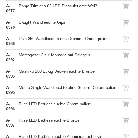
A-
Borgo Trimless 65 LED Einbauleuchte Weiß
0977
A-
S-Light Wandleuchte Gips
0978
A-
Riva 350 Wandleuchte ohne Schirm, Chrom poliert
0988
A-
Montageset 2 zur Montage auf Spiegeln
0992
A-
Mashiko 200 Eckig Deckenleuchte Bronze
0993
A-
Momo Single Wandleuchte ohne Schirm, Chrom poliert
0995
A-
Fuse LED Bettleseleuchte Chrom poliert
0996
A-
Fuse LED Bettleseleuchte Bronze
0997
A-
Fuse LED Bettleseleuchte Aluminium gebürstet