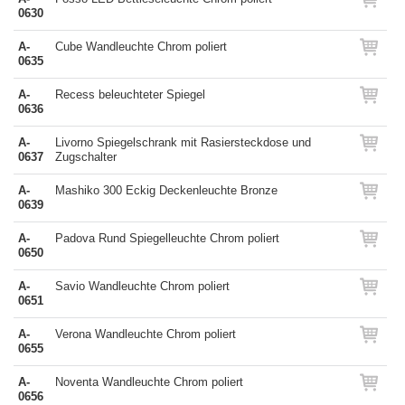
0630
A-
Cube Wandleuchte Chrom poliert
0635
A-
Recess beleuchteter Spiegel
0636
A-
Livorno Spiegelschrank mit Rasiersteckdose und
0637
Zugschalter
A-
Mashiko 300 Eckig Deckenleuchte Bronze
0639
A-
Padova Rund Spiegelleuchte Chrom poliert
0650
A-
Savio Wandleuchte Chrom poliert
0651
A-
Verona Wandleuchte Chrom poliert
0655
A-
Noventa Wandleuchte Chrom poliert
0656