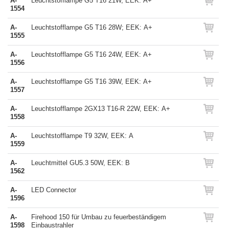
A-
Leuchtstofflampe G5 T16 21W, EEK: A+
1554
A-
Leuchtstofflampe G5 T16 28W; EEK: A+
1555
A-
Leuchtstofflampe G5 T16 24W, EEK: A+
1556
A-
Leuchtstofflampe G5 T16 39W, EEK: A+
1557
A-
Leuchtstofflampe 2GX13 T16-R 22W, EEK: A+
1558
A-
Leuchtstofflampe T9 32W, EEK: A
1559
A-
Leuchtmittel GU5.3 50W, EEK: B
1562
A-
LED Connector
1596
A-
Firehood 150 für Umbau zu feuerbeständigem
1598
Einbaustrahler