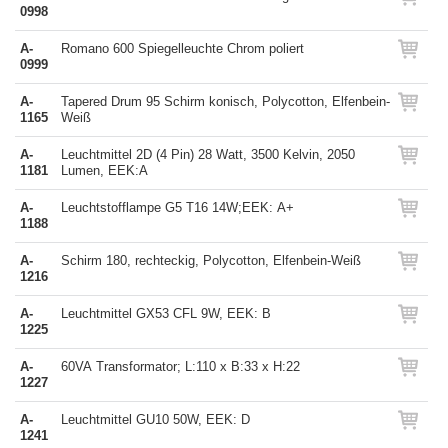
0998
A-
Romano 600 Spiegelleuchte Chrom poliert
0999
A-
Tapered Drum 95 Schirm konisch, Polycotton, Elfenbein-
1165
Weiß
A-
Leuchtmittel 2D (4 Pin) 28 Watt, 3500 Kelvin, 2050
1181
Lumen, EEK:A
A-
Leuchtstofflampe G5 T16 14W;EEK: A+
1188
A-
Schirm 180, rechteckig, Polycotton, Elfenbein-Weiß
1216
A-
Leuchtmittel GX53 CFL 9W, EEK: B
1225
A-
60VA Transformator; L:110 x B:33 x H:22
1227
A-
Leuchtmittel GU10 50W, EEK: D
1241