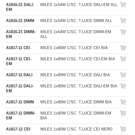
A1816-21 DALI-
MILES 1x54W C/SC. T.LUCE DALI-EM ALL
EM
A1816-21 DIMM
MILES 1x54W C/SC. T.LUCE DIMM ALL
A1816-21 DIMM-
MILES 1x54W C/SC. T.LUCE DIMM-EM
EM
ALL
A1817-11 CEI
MILES 1x80W C/SC. T.LUCE CEI BIA
A1817-11 CEI-
MILES 1x80W C/SC. T.LUCE CEI-EM BIA
EM
A1817-11 DALI
MILES 1x80W C/SC. T.LUCE DALI BIA
A1817-11 DALI-
MILES 1x80W C/SC. T.LUCE DALI-EM BIA
EM
A1817-11 DIMM
MILES 1x80W C/SC. T.LUCE DIMM BIA
A1817-11 DIMM-
MILES 1x80W C/SC. T.LUCE DIMM-EM
EM
BIA
A1817-12 CEI
MILES 1x80W C/SC. T.LUCE CEI NERO