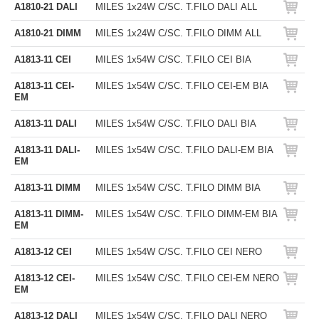
A1810-21 DALI
MILES 1x24W C/SC. T.FILO DALI ALL
A1810-21 DIMM
MILES 1x24W C/SC. T.FILO DIMM ALL
A1813-11 CEI
MILES 1x54W C/SC. T.FILO CEI BIA
A1813-11 CEI-
MILES 1x54W C/SC. T.FILO CEI-EM BIA
EM
A1813-11 DALI
MILES 1x54W C/SC. T.FILO DALI BIA
A1813-11 DALI-
MILES 1x54W C/SC. T.FILO DALI-EM BIA
EM
A1813-11 DIMM
MILES 1x54W C/SC. T.FILO DIMM BIA
A1813-11 DIMM-
MILES 1x54W C/SC. T.FILO DIMM-EM BIA
EM
A1813-12 CEI
MILES 1x54W C/SC. T.FILO CEI NERO
A1813-12 CEI-
MILES 1x54W C/SC. T.FILO CEI-EM NERO
EM
A1813-12 DALI
MILES 1x54W C/SC. T.FILO DALI NERO