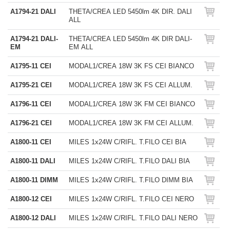
A1794-21 DALI
THETA/CREA LED 5450lm 4K DIR. DALI
ALL
A1794-21 DALI-
THETA/CREA LED 5450lm 4K DIR DALI-
EM
EM ALL
A1795-11 CEI
MODAL1/CREA 18W 3K FS CEI BIANCO
A1795-21 CEI
MODAL1/CREA 18W 3K FS CEI ALLUM.
A1796-11 CEI
MODAL1/CREA 18W 3K FM CEI BIANCO
A1796-21 CEI
MODAL1/CREA 18W 3K FM CEI ALLUM.
A1800-11 CEI
MILES 1x24W C/RIFL. T.FILO CEI BIA
A1800-11 DALI
MILES 1x24W C/RIFL. T.FILO DALI BIA
A1800-11 DIMM
MILES 1x24W C/RIFL. T.FILO DIMM BIA
A1800-12 CEI
MILES 1x24W C/RIFL. T.FILO CEI NERO
A1800-12 DALI
MILES 1x24W C/RIFL. T.FILO DALI NERO