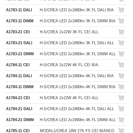
A1783-11 DALI
H-S/CREA LED 2x1880lm 3K FL DALI BIA
A1783-11 DIMM
H-S/CREA LED 2x1880lm 3K FL DIMM BIA
A1783-21 CEI
H-S/CREA 2x22W 3K FL CEI ALL
A1783-21 DALI
H-S/CREA LED 2x1880lm 3K FL DALI ALL
A1783-21 DIMM
H-S/CREA LED 2x1880lm 3K FL DIMM ALL
A1784-11 CEI
H-S/CREA 2x22W 4K FL CEI BIA
A1784-11 DALI
H-S/CREA LED 2x1990lm 4K FL DALI BIA
A1784-11 DIMM
H-S/CREA LED 2x1990lm 4K FL DIMM BIA
A1784-21 CEI
H-S/CREA 2x22W 4K FL CEI ALL
A1784-21 DALI
H-S/CREA LED 2x1990lm 4K FL DALI ALL
A1784-21 DIMM
H-S/CREA LED 2x1990lm 4K FL DIMM ALL
A1785-11 CEI
MODAL1/CREA 18W 27K FS CEI BIANCO