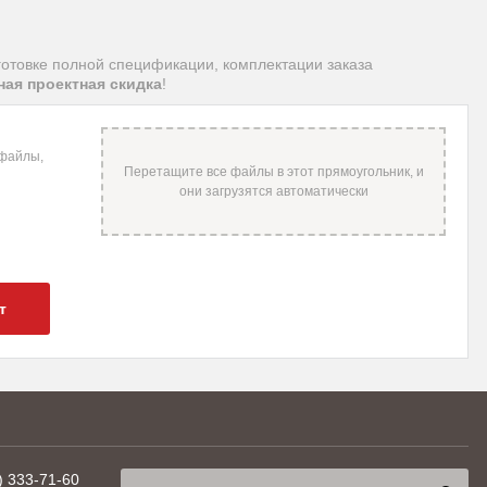
готовке полной спецификации, комплектации заказа
ая проектная скидка
!
 файлы,
т
) 333-71-60