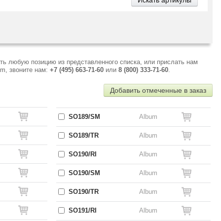
ть любую позицию из представленного списка, или прислать нам
um, звоните нам:
+7 (495) 663-71-60
или
8 (800) 333-71-60
.
Добавить отмеченные в заказ
SO189/SM
Album
SO189/TR
Album
SO190/RI
Album
SO190/SM
Album
SO190/TR
Album
SO191/RI
Album