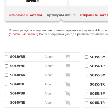
Описание и каталог
Артикулы Album
Отправить зака
В этом разделе представлен полный перечень продукции Album и
(с помощью заявки)
Вашу спецификацию для расчета окончательной
SO139/BR
Album
SO154/SM
SO139/NE
Album
SO154/TR
SO140/AR
Album
SO155/SM
SO140/BI
Album
SO155/TR
SO140/BR
Album
SO156/SM
SO140/NE
Album
SO156/TR