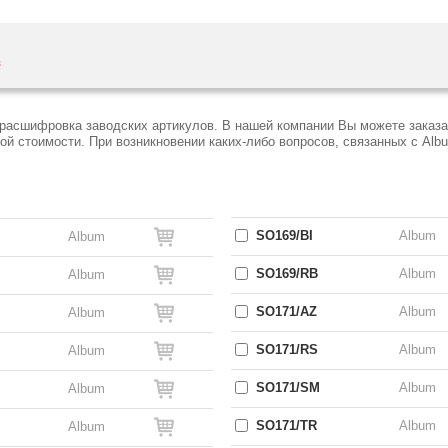
з
 расшифровка заводских артикулов. В нашей компании Вы можете заказа
 стоимости. При возникновении каких-либо вопросов, связанных с Alb
SO169/BI
Album
Album
SO169/RB
Album
Album
SO171/AZ
Album
Album
SO171/RS
Album
Album
SO171/SM
Album
Album
SO171/TR
Album
Album