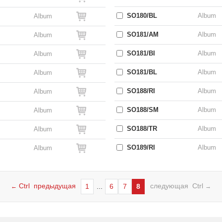
SO180/BL
Album
Album
SO181/AM
Album
Album
SO181/BI
Album
Album
SO181/BL
Album
Album
SO188/RI
Album
Album
SO188/SM
Album
Album
SO188/TR
Album
Album
SO189/RI
Album
Album
Ctrl предыдущая
следующая Ctrl
1
...
6
7
8
←
→