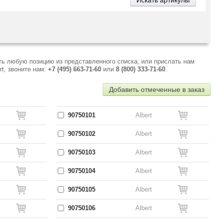
ть любую позицию из представленного списка, или прислать нам
t, звоните нам:
+7 (495) 663-71-60
или
8 (800) 333-71-60
.
Добавить отмеченные в заказ
90750101
Albert
90750102
Albert
90750103
Albert
90750104
Albert
90750105
Albert
90750106
Albert