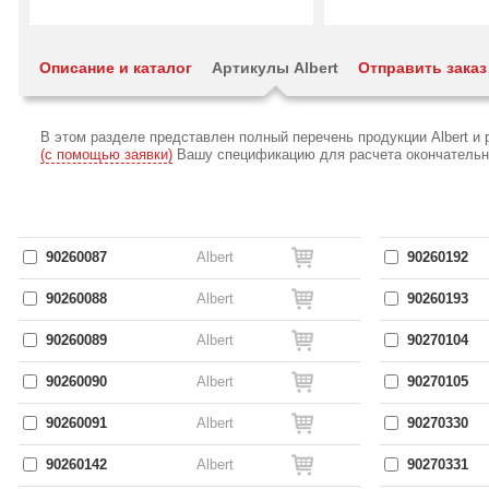
Описание и каталог
Артикулы Albert
Отправить заказ
В этом разделе представлен полный перечень продукции Albert и
(с помощью заявки)
Вашу спецификацию для расчета окончательной
90260087
Albert
90260192
90260088
Albert
90260193
90260089
Albert
90270104
90260090
Albert
90270105
90260091
Albert
90270330
90260142
Albert
90270331