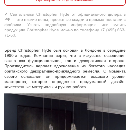
✔ Светильники Christopher Hyde от официального дилера в
РФ — это низкие цены, проектные скидки и прямые поставки с
фабрики. Узнать подробную информацию или купить
продукцию Christopher Hyde можно по телефону +7 (495) 663-
71-60.
Бренд Christopher Hyde был основан в Лондоне в середине
1990-х годов. Компания верит, что в искусстве освещения
важна как функциональная, так и декоративная сторона.
Производитель черпает вдохновение из богатого наследия
британского декоративно-прикладного ремесла. С момента
своего основания он придерживается высокого уровня
мастерства, которое определяют продуманный дизайн,
качественные материалы и ручная работа.