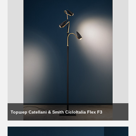
Торшер Catellani & Smith CicloItalia Flex F3