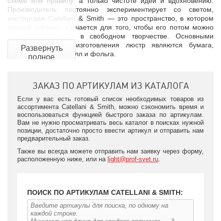
схеме или правилу, а только чистоте идей и вдохновению.
Производитель постоянно экспериментирует со светом,
мастерская Catellani & Smith — это пространство, в котором
каждый элемент изучается для того, чтобы его потом можно
было использовать в свободном творчестве. Основными
материалами для изготовления люстр являются бумага,
Развернуть
стекловолокно, металл и фольга.
полное
описание
Catellani & Smith говорят о своей работе:«Лампочка даёт свет.
Мы создаём светильники, которые придают свету форму». Вся
ЗАКАЗ ПО АРТИКУЛАМ ИЗ КАТАЛОГА
продукция бренда делается вручную. Фирма гордится тем, что
каждая деталь производится в Италии, ведь качество
Если у вас есть готовый список необходимых товаров из
итальянских осветительных приборов известно во всём мире.
ассортимента Catellani & Smith, можно сэкономить время и
воспользоваться функцией быстрого заказа по артикулам.
Вам не нужно просматривать весь каталог в поисках нужной
позиции, достаточно просто ввести артикул и отправить нам
предварительный заказ.
Также вы всегда можете отправить нам заявку через форму,
расположенную ниже, или на
light@prof-svet.ru
.
ПОИСК ПО АРТИКУЛАМ CATELLANI & SMITH: