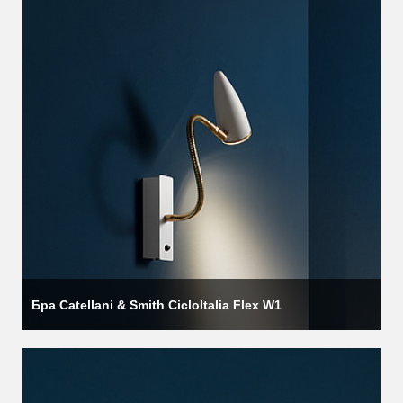
Бра Catellani & Smith CicloItalia Flex W1