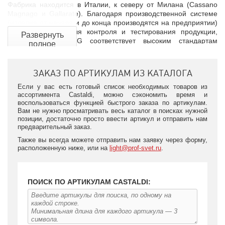
Фабрика находится в Италии, к северу от Милана (Cassano
Magnago и Gallarate). Благодаря производственной системе
(изделия от начала и до конца производятся на предприятии)
и лабораториям для контроля и тестирования продукции,
Развернуть
CASTALDI LIGHTING соответствует высоким стандартам
полное
качества и производительности.
описание
ЗАКАЗ ПО АРТИКУЛАМ ИЗ КАТАЛОГА
Если у вас есть готовый список необходимых товаров из
ассортимента Castaldi, можно сэкономить время и
воспользоваться функцией быстрого заказа по артикулам.
Вам не нужно просматривать весь каталог в поисках нужной
позиции, достаточно просто ввести артикул и отправить нам
предварительный заказ.
Также вы всегда можете отправить нам заявку через форму,
расположенную ниже, или на
light@prof-svet.ru
.
ПОИСК ПО АРТИКУЛАМ CASTALDI:
Итальянский бренд сотрудничает со всеми крупными
международными фирмами, занимающимися архитектурой и