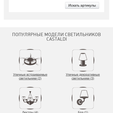
дизайном, поэтому светильники CASTALDI LIGHTING
установлены во всем мире в самых известных местах: в Ferrari
World Park в Абу-Даби, в Sky Tower Shams и Cleveland Clinics, в
Вестминстерском университете в Лондоне, в Agenzia Spaziale
Italiana в Риме, в Atelier Renault Champs-Elysees в Париже и во
многих других современных архитектурных объектах.
ПОПУЛЯРНЫЕ МОДЕЛИ СВЕТИЛЬНИКОВ
Секрет успеха фабрики заключается в постоянном внимании к
CASTALDI
дизайну, поэтому с CASTALDI LIGHTING уже много лет
работают лучшие представители этой профессии, такие как
Piero Castiglioni, Claudio Bellini, Alfonso Femia, Gianluca Peluffo.
Уличные встраиваемые
Уличные декоративные
светильники (2)
светильники (3)
Люстры (4)
Бра (1)