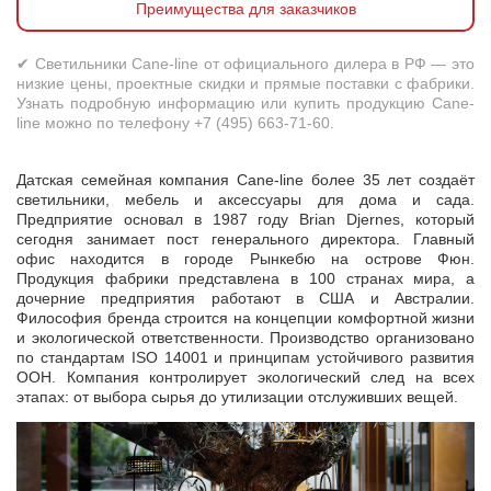
Преимущества для заказчиков
✔ Светильники Cane-line от официального дилера в РФ — это
низкие цены, проектные скидки и прямые поставки с фабрики.
Узнать подробную информацию или купить продукцию Cane-
line можно по телефону +7 (495) 663-71-60.
Датская семейная компания Cane-line более 35 лет создаёт
светильники, мебель и аксессуары для дома и сада.
Предприятие основал в 1987 году Brian Djernes, который
сегодня занимает пост генерального директора. Главный
офис находится в городе Рынкебю на острове Фюн.
Продукция фабрики представлена в 100 странах мира, а
дочерние предприятия работают в США и Австралии.
Философия бренда строится на концепции комфортной жизни
и экологической ответственности. Производство организовано
по стандартам ISO 14001 и принципам устойчивого развития
ООН. Компания контролирует экологический след на всех
этапах: от выбора сырья до утилизации отслуживших вещей.