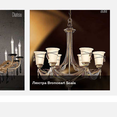
опускает и рассеивает
более современных и
качества до нанесения
Люстра Bronceart Scala
ого стиля до ар-деко,
нённым материалом для
тью и устойчивостью к