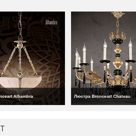
материала излучают мягкое и изысканное свечение, так как он пр
рмах и стилях: от классических и элегантных дизайнов до 
 на всех этапах: от тщательного выбора алебастра высочайшего 
nceart Alhambra
Люстра Bronceart Chateau
ень разнообразен. Изделия могут варьироваться от викторианск
ря своей прочности и пластичности, была и остаётся распростра
рживать вес конструкции. Кроме того, она известна своей прочнос
ожет служить многим поколениям.
T