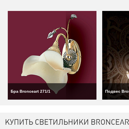
Алебастр — это форма полупрозрачного гипса. Лампы из этого 
свет. Светильники могут быть выполнены в различных фо
минималистичных вариантов. Фабрика участвует в производстве
изящной резьбы и процесса отделки.
Бра Bronceart 271/1
Подвес Bro
Ассортимент бронзовых осветительных приборов Bronceart оч
включая неоклассический и барочный дизайн. Бронза, благода
светильников. Она позволяет создавать сложные формы и подде
коррозии, поэтому продукция фабрики при правильном уходе м
КУПИТЬ СВЕТИЛЬНИКИ BRONCEAR