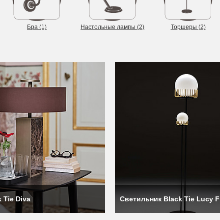
Бра (1)
Настольные лампы (2)
Торшеры (2)
 понимании производителя ручная работа — это синоним заботы
сли ей требуются партнёры, она также ищет их в Италии. Фабрика 
 Tie Diva
Светильник Black Tie Lucy F