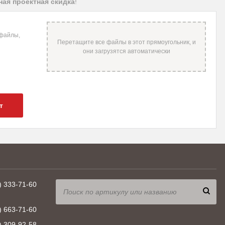
ая проектная скидка
!
 файлы,
т
) 333-71-60
) 663-71-60
) 309-92-58