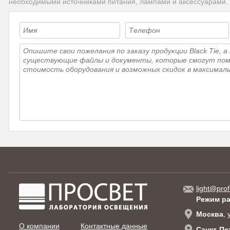
необходимыми источниками питания, лампами и аксессуарами.
light@prof
Режим р
Москва
,
О компании
Контактные данные
Санкт-Пе