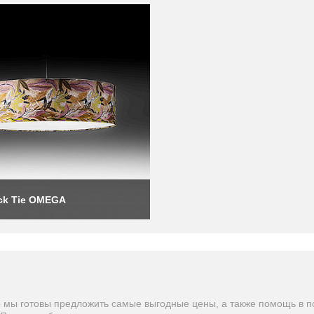
ck Tie OMEGA
то мы готовы предложить самые выгодные цены, а также помощь в п