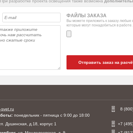
 При разработке проекта освещения также возможна
дополнительн
ФАЙЛЫ ЗАКАЗА
Вы можете приложить к заказу любые
которые могут понадобиться в работе.
Отправить заказ на расчё
-svet.ru
8 (800
аботы:
понедельник - пятница с 9:00 до 18:00
 ул. Душинская, д.18, корпус 1
+7 (495
тербург
, ул. Менделеевская, д. 9
+7 (812