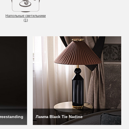
Напольные светильники
(1)
 и преданности делу.
— преданный сторонник
reestanding
Лампа Black Tie Nadine