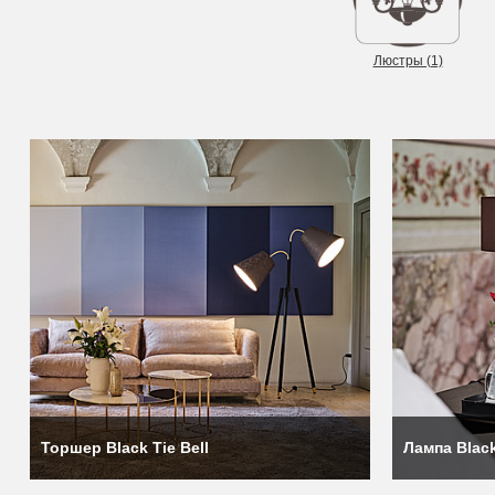
Люстры (1)
Каждый светильник Black Tie уникален и сделан вручную. В
Компания отдаёт предпочтение короткой цепочке поставок и, е
идеи аутентичности.
Торшер Black Tie Bell
Лампа Black