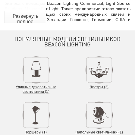
бизнеса с помощью Beacon Lighting Commercial, Light Source
Solutions, Masson For Light. Также предприятие готово оказать
поддержку с помощью своих международных связей и
Развернуть
операций в Новой Зеландии, Гонконге, Германии, США и
полное
Китае.
описание
ПОПУЛЯРНЫЕ МОДЕЛИ СВЕТИЛЬНИКОВ
BEACON LIGHTING
Уличные декоративные
Люстры (2)
светильники (1)
История бренда началась в Мельбурне в 1967 году с
единственного магазина и стремления сделать жизнь людей
ярче. С тех пор Beacon Lighting стал ведущим
специализированным продавцом светильников в Австралии с
Торшеры (1)
Напольные светильники (1)
более чем 110 магазинами по всей стране и командой из