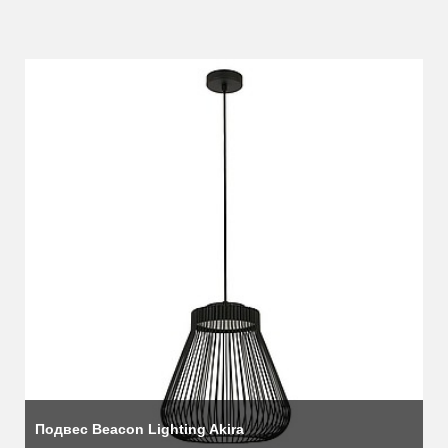
более чем 1000 человек.
Компания собирает по всему миру самые яркие стили и идеи,
чтобы предложить покупателям самый модный и актуальный
дизайн.
В связи с ростом затрат на электроэнергию до рекордного
уровня и необходимостью создания экологически безопасной
продукции в светотехнической отрасли за последние годы
произошло множество изменений. Фабрика предоставляет
Подвес Beacon Lighting Akira
клиентам самый широкий спектр энергоэффективных