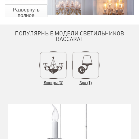
Развернуть
полное
описание
ПОПУЛЯРНЫЕ МОДЕЛИ СВЕТИЛЬНИКОВ
BACCARAT
Главным продуктом фабрики в 19-м веке, за который она
приобрела известность, стали люстры Baccarat. Они были
очень дорогими и часто изготавливались по заказу самых
богатых клиентов: русских царей, турецкой знати и индийских
махараджей.
Люстры (3)
Бра (1)
Современные люстры французской фабрики сохранили всё
то, за что они ценились в 19-м веке. Это не только
использование хрустального стекла, но и скульптурное
основание из специальной позолоченной бронзы. Такая
техника нанесения позолоты называется ормолу (ormolu). На
бронзу наносят мелко измельчённую амальгаму — сплав
ртути и золота высокого карата. Из полученной позолоченной
бронзы делают украшения на люстре, например, в виде
херувимов, которые поддерживают свечи.