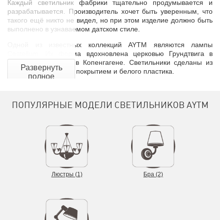
Каждый светильник фабрики тщательно продумывается и
разрабатывается. Производитель хочет быть уверенным, что
такого ещё никто не видел, но при этом изделие должно быть
выполнено в узнаваемом датском стиле.
Одной из известных коллекций AYTM являются лампы
Castellum. Их форма вдохновлена церковью Грундтвига в
районе Биспебьерг в Копенгагене. Светильники сделаны из
Развернуть
стали с порошковым покрытием и белого пластика.
полное
описание
ПОПУЛЯРНЫЕ МОДЕЛИ СВЕТИЛЬНИКОВ AYTM
Люстры (1)
Бра (2)
Другая относительно новая серия светильников называется
Cycnus. Создавая форму абажуров дизайнеры думали о
лебединых крыльях. Коллекция сделана из алюминия, стали и
фарфора.